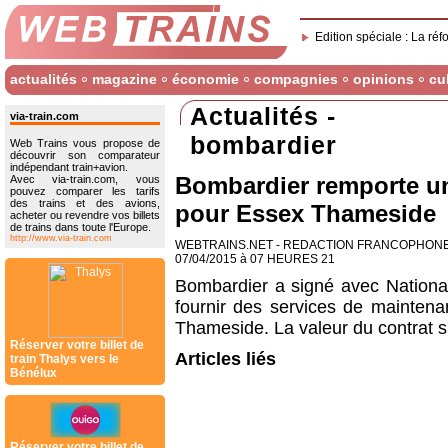
Edition spéciale : La réf
actualités
magazine
économie
compagnies
opinions
cu
Actualités -
via-train.com
bombardier
Web Trains vous propose de
découvrir son comparateur
indépendant train+avion.
Bombardier remporte un
Avec via-train.com, vous
pouvez comparer les tarifs
des trains et des avions,
pour Essex Thameside
acheter ou revendre vos billets
de trains dans toute l'Europe.
http://www.via-train.com
WEBTRAINS.NET - REDACTION FRANCOPHON
07/04/2015 à 07 HEURES 21
Bombardier a signé avec National
fournir des services de maintena
Thameside. La valeur du contrat s'
Réserver votre billet de
Articles liés
train Thalys vers le
Bénélux
Réserver votre billet de