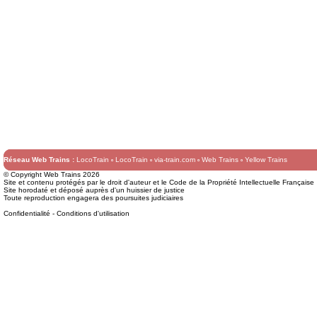
Réseau Web Trains :
LocoTrain
LocoTrain
via-train.com
Web Trains
Yellow Trains
© Copyright Web Trains 2026
Site et contenu protégés par le droit d'auteur et le Code de la Propriété Intellectuelle Française
Site horodaté et déposé auprès d'un huissier de justice
Toute reproduction engagera des poursuites judiciaires
Confidentialité
-
Conditions d'utilisation