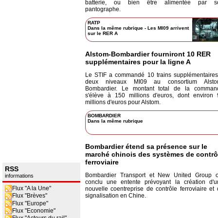
batterie, ou bien être alimentée par s
pantographe.
RATP
Dans la même rubrique
-
Les MI09 arrivent
sur le RER A
Alstom-Bombardier fourniront 10 RER
supplémentaires pour la ligne A
Le STIF a commandé 10 trains supplémentaires
deux niveaux MI09 au consortium Alsto
Bombardier. Le montant total de la comman
s'élève à 150 millions d'euros, dont environ 
millions d'euros pour Alstom.
BOMBARDIER
Dans la même rubrique
Bombardier étend sa présence sur le
marché chinois des systèmes de contrô
ferroviaire
RSS
Bombardier Transport et New United Group o
informations
conclu une entente prévoyant la création d'u
Flux "A la Une"
nouvelle coentreprise de contrôle ferroviaire et
signalisation en Chine.
Flux "Brèves"
Flux "Europe"
Flux "Economie"