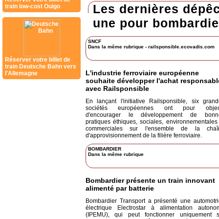
Les dernières dépêc
train low-cost Ouigo
une pour bombardie
SNCF
Dans la même rubrique
-
railsponsible.ecovadis.com
Réserver votre billet de
train Deutsche Bahn vers
L'industrie ferroviaire européenne
l'Allemagne
souhaite développer l'achat responsabl
avec Railsponsible
En lançant l'initiative Railsponsible, six gran
sociétés européennes ont pour object
d'encourager le développement de bonn
pratiques éthiques, sociales, environnementales
commerciales sur l'ensemble de la chaî
d'approvisionnement de la filière ferroviaire.
BOMBARDIER
Dans la même rubrique
Bombardier présente un train innovant
alimenté par batterie
Bombardier Transport a présenté une automotri
électrique Electrostar à alimentation autono
(IPEMU), qui peut fonctionner uniquement s