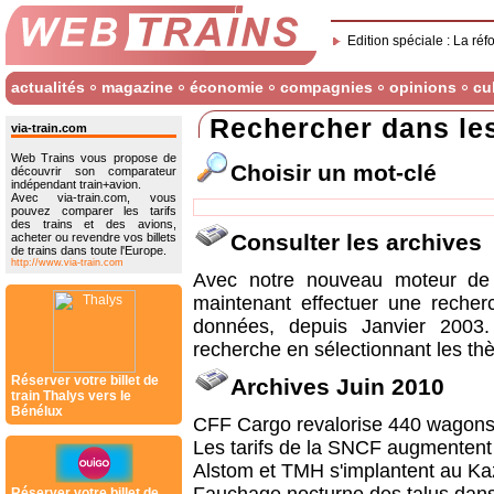
Edition spéciale : La réf
actualités
magazine
économie
compagnies
opinions
cu
Rechercher dans le
via-train.com
Web Trains vous propose de
Choisir un mot-clé
découvrir son comparateur
indépendant train+avion.
Avec via-train.com, vous
pouvez comparer les tarifs
des trains et des avions,
Consulter les archives
acheter ou revendre vos billets
de trains dans toute l'Europe.
http://www.via-train.com
Avec notre nouveau moteur de 
maintenant effectuer une recher
données, depuis Janvier 2003
recherche en sélectionnant les thè
Réserver votre billet de
Archives Juin 2010
train Thalys vers le
Bénélux
CFF Cargo revalorise 440 wagon
Les tarifs de la SNCF augmentent
Alstom et TMH s'implantent au K
Réserver votre billet de