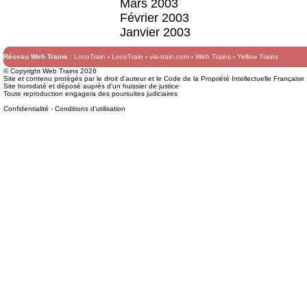
Mars 2003
Février 2003
Janvier 2003
Réseau Web Trains :
LocoTrain
LocoTrain
via-train.com
Web Trains
Yellow Trains
© Copyright Web Trains 2026
Site et contenu protégés par le droit d'auteur et le Code de la Propriété Intellectuelle Française
Site horodaté et déposé auprès d'un huissier de justice
Toute reproduction engagera des poursuites judiciaires
Confidentialité
-
Conditions d'utilisation