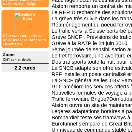
Fauchage nocturne des talus dans
train low-cost Ouigo
Alstom remporte un contrat de m
Le RER D recherche des solution
La grève très suivie dans les tran
Réaménagement du noeud ferrovi
Le trafic vers la Suisse perturbé p
Réserver votre billet de
Grève SNCF : Prévisions de trafic 
train Deutsche Bahn vers
Grève à la RATP le 24 juin 2010
l'Allemagne
3ème journée de sensibilisation 
Zoom
Le fret ferroviaire, une aventure 
-
Chiffres
en details
Des transports toute la nuit pour le
La SNCB adapte son offre estival
2,2 euros
RFF installe un poste centralisé 
La SNCF généralise les TGV Fami
RFF améliore les services offerts 
Nouvelles formules de voyage à pa
Trafic ferroviaire Brigue?Domodoss
Alstom ouvre un site de mainten
Légères adaptations horaires à par
Bombardier teste ses tramways à 
Eurotunnel s'empare de Great Brita
Un niveau de commande stable p