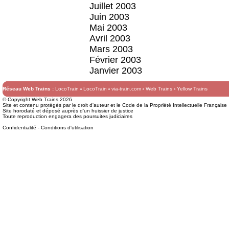
Juillet 2003
Juin 2003
Mai 2003
Avril 2003
Mars 2003
Février 2003
Janvier 2003
Réseau Web Trains :
LocoTrain
LocoTrain
via-train.com
Web Trains
Yellow Trains
© Copyright Web Trains 2026
Site et contenu protégés par le droit d'auteur et le Code de la Propriété Intellectuelle Française
Site horodaté et déposé auprès d'un huissier de justice
Toute reproduction engagera des poursuites judiciaires
Confidentialité
-
Conditions d'utilisation