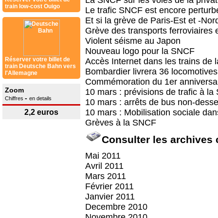
La SNCF sur les voies de la privat
train low-cost Ouigo
Le trafic SNCF est encore perturb
Et si la grève de Paris-Est et -Nor
Grève des transports ferroviaires e
Violent séisme au Japon
Nouveau logo pour la SNCF
Réserver votre billet de
Accès Internet dans les trains de
train Deutsche Bahn vers
Bombardier livrera 36 locomotives
l'Allemagne
Commémoration du 1er anniversair
Zoom
10 mars : prévisions de trafic à l
-
Chiffres
en details
10 mars : arrêts de bus non-desse
10 mars : Mobilisation sociale dan
2,2 euros
Grèves à la SNCF
Consulter les archives
Mai 2011
Avril 2011
Mars 2011
Février 2011
Janvier 2011
Decembre 2010
Novembre 2010