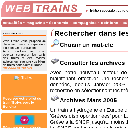
Edition spéciale : La réf
actualités
magazine
économie
compagnies
opinions
cu
Rechercher dans le
via-train.com
Web Trains vous propose de
Choisir un mot-clé
découvrir son comparateur
indépendant train+avion.
Avec via-train.com, vous
pouvez comparer les tarifs
des trains et des avions,
Consulter les archives
acheter ou revendre vos billets
de trains dans toute l'Europe.
http://www.via-train.com
Avec notre nouveau moteur de 
maintenant effectuer une recher
données, depuis Janvier 2003
recherche en sélectionnant les thè
Réserver votre billet de
Archives Mars 2005
train Thalys vers le
Bénélux
Un train à hydrogène en Europe d
'Grèves disproportionnées' pour Lo
Grève à la SNCF jusqu'au moins 
Réserver votre billet de