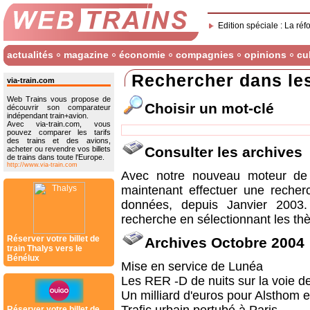
Edition spéciale : La réf
actualités
magazine
économie
compagnies
opinions
cu
Rechercher dans le
via-train.com
Web Trains vous propose de
Choisir un mot-clé
découvrir son comparateur
indépendant train+avion.
Avec via-train.com, vous
pouvez comparer les tarifs
des trains et des avions,
Consulter les archives
acheter ou revendre vos billets
de trains dans toute l'Europe.
http://www.via-train.com
Avec notre nouveau moteur de 
maintenant effectuer une recher
données, depuis Janvier 2003
recherche en sélectionnant les thè
Réserver votre billet de
Archives Octobre 2004
train Thalys vers le
Bénélux
Mise en service de Lunéa
Les RER -D de nuits sur la voie d
Un milliard d'euros pour Alsthom 
Réserver votre billet de