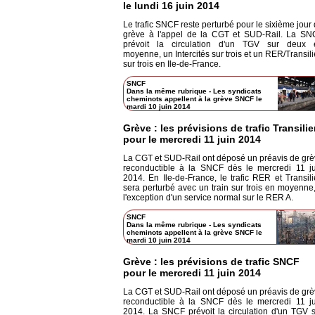
le lundi 16 juin 2014
Le trafic SNCF reste perturbé pour le sixième jour
grève à l'appel de la CGT et SUD-Rail. La SN
prévoit la circulation d'un TGV sur deux 
moyenne, un Intercités sur trois et un RER/Transil
sur trois en Ile-de-France.
SNCF
Dans la même rubrique
-
Les syndicats
cheminots appellent à la grève SNCF le
mardi 10 juin 2014
Grève : les prévisions de trafic Transili
pour le mercredi 11 juin 2014
La CGT et SUD-Rail ont déposé un préavis de gr
reconductible à la SNCF dès le mercredi 11 ju
2014. En Ile-de-France, le trafic RER et Transil
sera perturbé avec un train sur trois en moyenne
l'exception d'un service normal sur le RER A.
SNCF
Dans la même rubrique
-
Les syndicats
cheminots appellent à la grève SNCF le
mardi 10 juin 2014
Grève : les prévisions de trafic SNCF
pour le mercredi 11 juin 2014
La CGT et SUD-Rail ont déposé un préavis de gr
reconductible à la SNCF dès le mercredi 11 ju
2014. La SNCF prévoit la circulation d'un TGV 