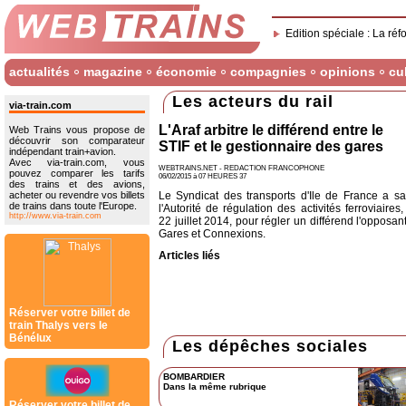
Edition spéciale : La réf
actualités
magazine
économie
compagnies
opinions
cu
Les acteurs du rail
via-train.com
L'Araf arbitre le différend entre le
Web Trains vous propose de
découvrir son comparateur
STIF et le gestionnaire des gares
indépendant train+avion.
Avec via-train.com, vous
WEBTRAINS.NET - REDACTION FRANCOPHONE
pouvez comparer les tarifs
06/02/2015 à 07 HEURES 37
des trains et des avions,
acheter ou revendre vos billets
Le Syndicat des transports d'Ile de France a sa
de trains dans toute l'Europe.
l'Autorité de régulation des activités ferroviaires,
http://www.via-train.com
22 juillet 2014, pour régler un différend l'opposan
Gares et Connexions.
Articles liés
Réserver votre billet de
train Thalys vers le
Bénélux
Les dépêches sociales
BOMBARDIER
Dans la même rubrique
Réserver votre billet de