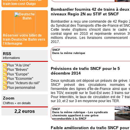
train low-cost Ouigo
Bombardier fournira 42 de trains à deux
niveaux Regio 2N au STIF et SNCF
Bombardier a reçu une commande de 42 Regio 
du Syndicat des Transports d'Ile-de-France et SN
Cette levée d'options s'inscrit dans le cadre
contrat signé en 2010 et représente environ 3
Réserver votre billet de
millions d'euros. Les livraisons commenceront
train Deutsche Bahn vers
2017.
l'Allemagne
SNCF
RSS
Dans la même rubrique
informations
Flux "A la Une"
Prévisions de trafic SNCF pour le 5
Flux "Brèves"
décembre 2014
Flux "Europe"
Flux "Economie"
Deux syndicats ont déposé un préavis de grève.
Flux "Acteurs du rail"
SNCF prévoit des circulations normales s
Flux personnalisé
l'ensemble des lignes d'Île-de-France ainsi que 
les TGV, excepté sur le Sud-Est avec 3 trains sur
Pour Intercités, le taux de circulation est de 7 tra
Zoom
sur 10, et 2 sur 3 en moyenne pour les TER.
-
Chiffres
en details
SNCF
2,2 euros
Dans la même rubrique
-
Les syndicats
cheminots appellent à une grève
reconductible à la SNCF
Faible amélioration du trafic SNCF pour