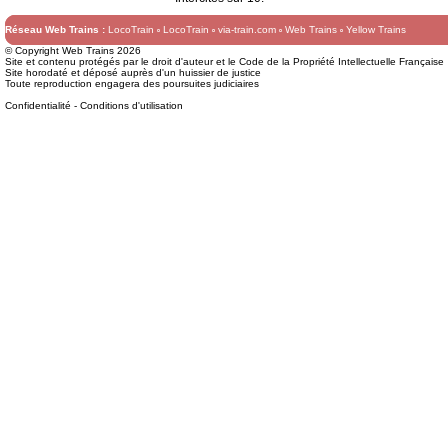
Réseau Web Trains :
LocoTrain
LocoTrain
via-train.com
Web Trains
Yellow Trains
© Copyright Web Trains 2026
Site et contenu protégés par le droit d'auteur et le Code de la Propriété Intellectuelle Française
Site horodaté et déposé auprès d'un huissier de justice
Toute reproduction engagera des poursuites judiciaires
Confidentialité
-
Conditions d'utilisation