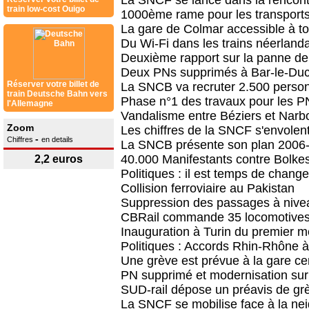
La SNCF se lance dans la rencon
train low-cost Ouigo
1000ème rame pour les transport
La gare de Colmar accessible à t
Du Wi-Fi dans les trains néerlanda
Deuxième rapport sur la panne de
Deux PNs supprimés à Bar-le-Du
Réserver votre billet de
La SNCB va recruter 2.500 perso
train Deutsche Bahn vers
Phase n°1 des travaux pour les P
l'Allemagne
Vandalisme entre Béziers et Nar
Zoom
Les chiffres de la SNCF s'envolen
-
Chiffres
en details
La SNCB présente son plan 2006
40.000 Manifestants contre Bolkes
2,2 euros
Politiques : il est temps de changer
Collision ferroviaire au Pakistan
Suppression des passages à nivea
CBRail commande 35 locomotives
Inauguration à Turin du premier 
Politiques : Accords Rhin-Rhône 
Une grève est prévue à la gare ce
PN supprimé et modernisation sur 
SUD-rail dépose un préavis de gr
La SNCF se mobilise face à la ne