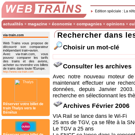
Edition spéciale : La réf
actualités
magazine
économie
compagnies
opinions
cu
Rechercher dans le
via-train.com
Web Trains vous propose de
Choisir un mot-clé
découvrir son comparateur
indépendant train+avion.
Avec via-train.com, vous
pouvez comparer les tarifs
des trains et des avions,
Consulter les archives
acheter ou revendre vos billets
de trains dans toute l'Europe.
http://www.via-train.com
Avec notre nouveau moteur de 
maintenant effectuer une recher
données, depuis Janvier 2003
recherche en sélectionnant les thè
Réserver votre billet de
Archives Février 2006
train Thalys vers le
Bénélux
VIA Rail se lance dans le Wi-Fi
25 ans de TGV, ça se fête à la SN
Le TGV a 25 ans
Réserver votre billet de