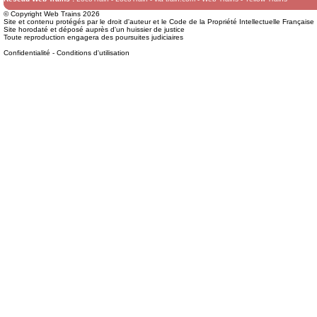
© Copyright Web Trains 2026
Site et contenu protégés par le droit d'auteur et le Code de la Propriété Intellectuelle Française
Site horodaté et déposé auprès d'un huissier de justice
Toute reproduction engagera des poursuites judiciaires
Confidentialité
-
Conditions d'utilisation