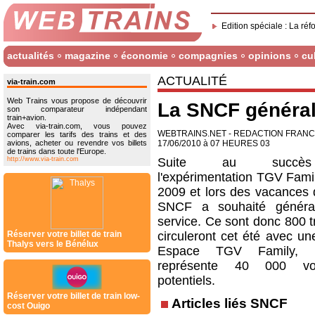
Edition spéciale : La réf
actualités
magazine
économie
compagnies
opinions
cu
ACTUALITÉ
via-train.com
Web Trains vous propose de découvrir
La SNCF général
son comparateur indépendant
train+avion.
Avec via-train.com, vous pouvez
WEBTRAINS.NET - REDACTION FRAN
comparer les tarifs des trains et des
avions, acheter ou revendre vos billets
17/06/2010 à 07 HEURES 03
de trains dans toute l'Europe.
http://www.via-train.com
Suite au succ
l'expérimentation TGV Famil
2009 et lors des vacances 
SNCF a souhaité général
service. Ce sont donc 800 t
Réserver votre billet de train
circuleront cet été avec un
Thalys vers le Bénélux
Espace TGV Family, 
représente 40 000 vo
potentiels.
Réserver votre billet de train low-
Articles liés SNCF
cost Ouigo