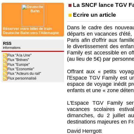
La SNCF lance TGV F
Ecrire un article
Dans le cadre des nouveau
Réserver votre billet de train
Deutsche Bahn vers l'Allemagne
départs en vacances d'été
Paris afin d'offrir aux fam
RSS
le divertissement des enfan
informations
Family est accessible en o
Flux "A la Une"
(au lieu de 5€) par personne 
Flux "Brèves"
Flux "Europe"
Flux "Economie"
Offrant aux « petits voya
Flux "Acteurs du rail"
l'Espace TGV Family est un
Flux personnalisé
espace de voyage inédit p
enfants et une « zone déten
L'Espace TGV Family ser
vacances scolaires esti
dimanches, du 2 juillet a
destinations majeures en F
David Herrgott