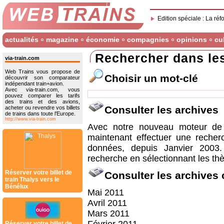
Edition spéciale : La réf
actualités
magazine
économie
compagnies
opinions
cu
Rechercher dans le
via-train.com
Web Trains vous propose de
Choisir un mot-clé
découvrir son comparateur
indépendant train+avion.
Avec via-train.com, vous
pouvez comparer les tarifs
des trains et des avions,
Consulter les archives
acheter ou revendre vos billets
de trains dans toute l'Europe.
http://www.via-train.com
Avec notre nouveau moteur de 
maintenant effectuer une recher
données, depuis Janvier 2003
recherche en sélectionnant les thè
Réserver votre billet de
Consulter les archives
train Thalys vers le
Bénélux
Mai 2011
Avril 2011
Mars 2011
Réserver votre billet de