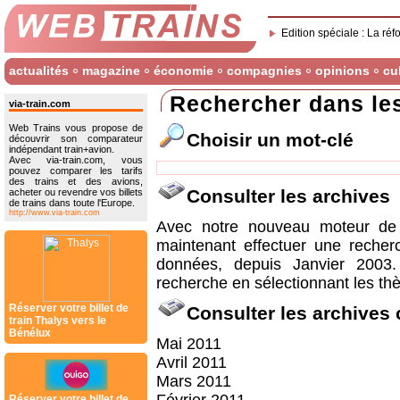
Edition spéciale : La réf
actualités
magazine
économie
compagnies
opinions
cu
Rechercher dans le
via-train.com
Web Trains vous propose de
Choisir un mot-clé
découvrir son comparateur
indépendant train+avion.
Avec via-train.com, vous
pouvez comparer les tarifs
des trains et des avions,
Consulter les archives
acheter ou revendre vos billets
de trains dans toute l'Europe.
http://www.via-train.com
Avec notre nouveau moteur de 
maintenant effectuer une recher
données, depuis Janvier 2003
recherche en sélectionnant les thè
Réserver votre billet de
Consulter les archives
train Thalys vers le
Bénélux
Mai 2011
Avril 2011
Mars 2011
Réserver votre billet de