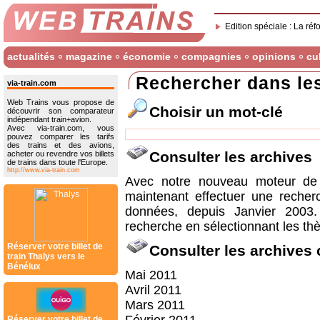
Edition spéciale : La réf
actualités
magazine
économie
compagnies
opinions
cu
Rechercher dans le
via-train.com
Web Trains vous propose de
Choisir un mot-clé
découvrir son comparateur
indépendant train+avion.
Avec via-train.com, vous
pouvez comparer les tarifs
des trains et des avions,
Consulter les archives
acheter ou revendre vos billets
de trains dans toute l'Europe.
http://www.via-train.com
Avec notre nouveau moteur de 
maintenant effectuer une recher
données, depuis Janvier 2003
recherche en sélectionnant les thè
Réserver votre billet de
Consulter les archives
train Thalys vers le
Bénélux
Mai 2011
Avril 2011
Mars 2011
Réserver votre billet de