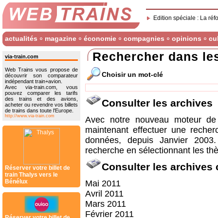
Edition spéciale : La réf
actualités
magazine
économie
compagnies
opinions
cu
Rechercher dans le
via-train.com
Web Trains vous propose de
Choisir un mot-clé
découvrir son comparateur
indépendant train+avion.
Avec via-train.com, vous
pouvez comparer les tarifs
des trains et des avions,
Consulter les archives
acheter ou revendre vos billets
de trains dans toute l'Europe.
http://www.via-train.com
Avec notre nouveau moteur de 
maintenant effectuer une recher
données, depuis Janvier 2003
recherche en sélectionnant les thè
Consulter les archives
Réserver votre billet de
train Thalys vers le
Bénélux
Mai 2011
Avril 2011
Mars 2011
Février 2011
Réserver votre billet de