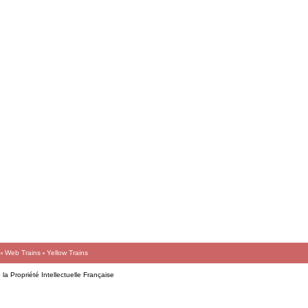
Web Trains
Yellow Trains
la Propriété Intellectuelle Française