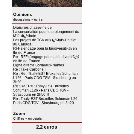
Opinions
-
discussions
écrire
Draisines chasse-neige
La concertation pour le prolongement du
M11 dï¿½bute
Les projets de TGV aux ï¿½tats-Unis et
au Canada.
RFF s'engage pour la biodiversitï¿½ en
Ile-de-France
Re : RFF s'engage pour la biodiversitï¿½
en Ile-de-France
Ligne directe Bordeaux-Nantes
Re : Taxe Carbone !
Re : Re : Thaly-EST Bruxelles Schuman
L126 - Paris CDG TGV - Strasbourg en
3h20
Re : Re : Re : Thaly-EST Bruxelles
Schuman L126 - Paris CDG TGV -
Strasbourg en 2h50 !!!
Re : Thaly-EST Bruxelles Schuman L26 -
Paris CDG TGV - Strasbourg en 3h20
Zoom
-
Chiffres
en details
2,2 euros