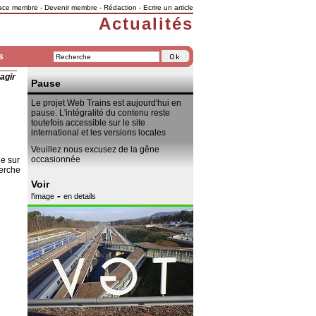
ace membre
-
Devenir membre
-
Rédaction
-
Ecrire un article
Actualités
s
agir
Pause
Le projet Web Trains est aujourd'hui en
pause. L'intégralité du contenu reste
toutefois accessible sur le site
international et les versions locales
Veuillez nous excusez de la gêne
occasionnée
e sur
erche
Voir
-
l'image
en details