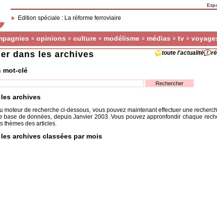
Esp
Edition spéciale : La réforme ferroviaire
mpagnies
opinions
culture
modélisme
médias
tv
voyage
er dans les archives
toute l'actualité
ré
n mot-clé
 les archives
 moteur de recherche ci-dessous, vous pouvez maintenant effectuer une recherch
re base de données, depuis Janvier 2003. Vous pouvez appronfondir chaque rech
s thèmes des articles.
 les archives classées par mois