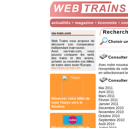
actualités
magazine
économie
co
Recherch
via-train.com
Choisir u
Web Trains vous propose de
découvrir son comparateur
indépendant train+avion.
Avec via-train.com, vous
pouvez comparer les tarifs
Consulter
des trains et des avions,
acheter ou revendre vos billets
Avec notre nouveau
de trains dans toute l'Europe.
http://www.via-train.com
l'ensemble de not
en sélectionnant le
Consulter
Mai 2011
Avril 2011
Mars 2011
Réserver votre billet de
Février 2011
train Thalys vers le
Janvier 2011
Bénélux
Decembre 2010
Novembre 2010
Octobre 2010
Septembre 2010
Août 2010
Réserver votre billet de