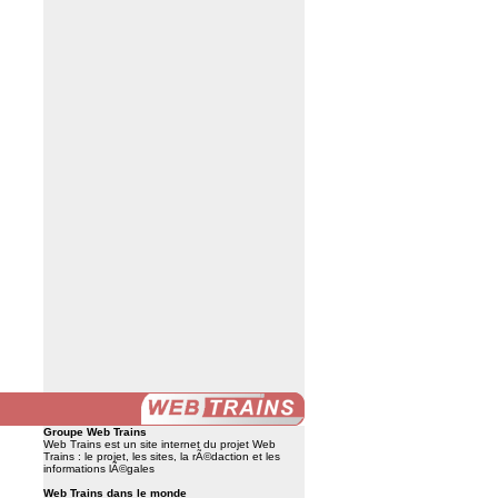
Groupe Web Trains
Web Trains est un site internet du
projet Web
Trains
:
le projet
,
les sites
,
la rÃ©daction
et
les
informations lÃ©gales
Web Trains dans le monde