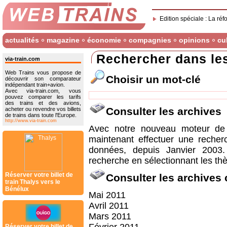
Edition spéciale : La réf
actualités
magazine
économie
compagnies
opinions
cu
Rechercher dans le
via-train.com
Web Trains vous propose de
Choisir un mot-clé
découvrir son comparateur
indépendant train+avion.
Avec via-train.com, vous
pouvez comparer les tarifs
des trains et des avions,
Consulter les archives
acheter ou revendre vos billets
de trains dans toute l'Europe.
http://www.via-train.com
Avec notre nouveau moteur de 
maintenant effectuer une recher
données, depuis Janvier 2003
recherche en sélectionnant les thè
Réserver votre billet de
Consulter les archives
train Thalys vers le
Bénélux
Mai 2011
Avril 2011
Mars 2011
Réserver votre billet de