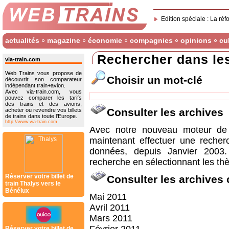
Edition spéciale : La réf
actualités
magazine
économie
compagnies
opinions
cu
Rechercher dans le
via-train.com
Web Trains vous propose de
Choisir un mot-clé
découvrir son comparateur
indépendant train+avion.
Avec via-train.com, vous
pouvez comparer les tarifs
des trains et des avions,
Consulter les archives
acheter ou revendre vos billets
de trains dans toute l'Europe.
http://www.via-train.com
Avec notre nouveau moteur de 
maintenant effectuer une recher
données, depuis Janvier 2003
recherche en sélectionnant les thè
Réserver votre billet de
Consulter les archives
train Thalys vers le
Bénélux
Mai 2011
Avril 2011
Mars 2011
Réserver votre billet de