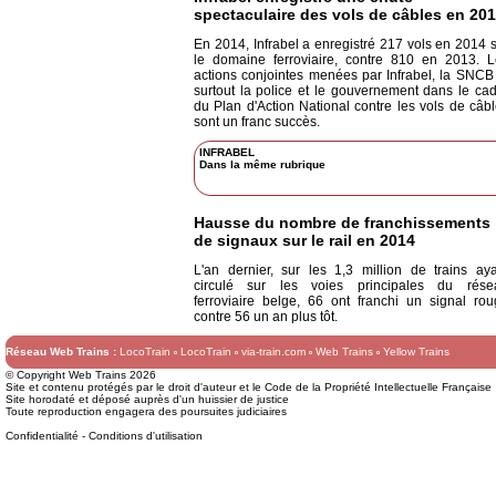
spectaculaire des vols de câbles en 20
En 2014, Infrabel a enregistré 217 vols en 2014 
le domaine ferroviaire, contre 810 en 2013. L
actions conjointes menées par Infrabel, la SNCB
surtout la police et le gouvernement dans le ca
du Plan d'Action National contre les vols de câb
sont un franc succès.
INFRABEL
Dans la même rubrique
Hausse du nombre de franchissements
de signaux sur le rail en 2014
L'an dernier, sur les 1,3 million de trains ay
circulé sur les voies principales du rése
ferroviaire belge, 66 ont franchi un signal ro
contre 56 un an plus tôt.
Réseau Web Trains :
LocoTrain
LocoTrain
via-train.com
Web Trains
Yellow Trains
© Copyright Web Trains 2026
Site et contenu protégés par le droit d'auteur et le Code de la Propriété Intellectuelle Française
Site horodaté et déposé auprès d'un huissier de justice
Toute reproduction engagera des poursuites judiciaires
Confidentialité
-
Conditions d'utilisation