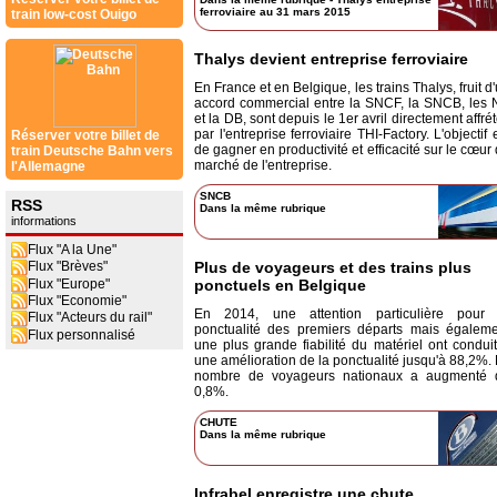
ferroviaire au 31 mars 2015
train low-cost Ouigo
Thalys devient entreprise ferroviaire
En France et en Belgique, les trains Thalys, fruit d
accord commercial entre la SNCF, la SNCB, les
et la DB, sont depuis le 1er avril directement affré
par l'entreprise ferroviaire THI-Factory. L'objectif 
Réserver votre billet de
de gagner en productivité et efficacité sur le cœur
train Deutsche Bahn vers
marché de l'entreprise.
l'Allemagne
SNCB
RSS
Dans la même rubrique
informations
Flux "A la Une"
Plus de voyageurs et des trains plus
Flux "Brèves"
Flux "Europe"
ponctuels en Belgique
Flux "Economie"
En 2014, une attention particulière pour 
Flux "Acteurs du rail"
ponctualité des premiers départs mais égaleme
Flux personnalisé
une plus grande fiabilité du matériel ont condui
une amélioration de la ponctualité jusqu'à 88,2%.
nombre de voyageurs nationaux a augmenté 
0,8%.
CHUTE
Dans la même rubrique
Infrabel enregistre une chute