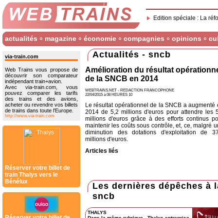
Edition spéciale : La réf
actualités
magazine
économie
compagnies
opinions
cu
Actualités - sncb
via-train.com
Amélioration du résultat opérationn
Web Trains vous propose de
découvrir son comparateur
de la SNCB en 2014
indépendant train+avion.
Avec via-train.com, vous
WEBTRAINS.NET - REDACTION FRANCOPHONE
pouvez comparer les tarifs
22/04/2015 à 08 HEURES 10
des trains et des avions,
acheter ou revendre vos billets
Le résultat opérationnel de la SNCB a augmenté
de trains dans toute l'Europe.
2014 de 5,2 millions d'euros pour attendre les 
http://www.via-train.com
millions d'euros grâce à des efforts continus p
maintenir les coûts sous contrôle, et, ce, malgré 
diminution des dotations d'exploitation de 37
millions d'euros.
Articles liés
Réserver votre billet de
train Thalys vers le
Bénélux
Les dernières dépêches à 
sncb
THALYS
Réserver votre billet de
Dans la même rubrique
-
Thalys entreprise