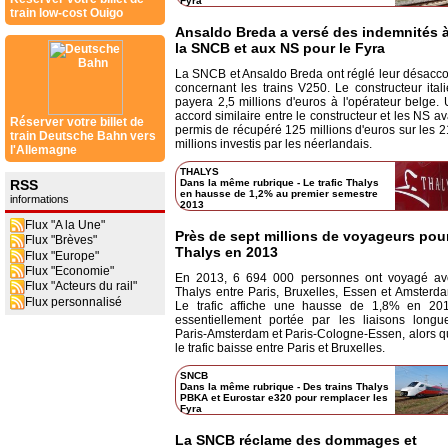
Fyra
train low-cost Ouigo
Ansaldo Breda a versé des indemnités 
la SNCB et aux NS pour le Fyra
La SNCB et Ansaldo Breda ont réglé leur désacc
concernant les trains V250. Le constructeur ital
payera 2,5 millions d'euros à l'opérateur belge.
accord similaire entre le constructeur et les NS av
Réserver votre billet de
permis de récupéré 125 millions d'euros sur les 
train Deutsche Bahn vers
millions investis par les néerlandais.
l'Allemagne
THALYS
RSS
Dans la même rubrique
-
Le trafic Thalys
en hausse de 1,2% au premier semestre
informations
2013
Flux "A la Une"
Près de sept millions de voyageurs pou
Flux "Brèves"
Thalys en 2013
Flux "Europe"
Flux "Economie"
En 2013, 6 694 000 personnes ont voyagé av
Flux "Acteurs du rail"
Thalys entre Paris, Bruxelles, Essen et Amsterd
Flux personnalisé
Le trafic affiche une hausse de 1,8% en 201
essentiellement portée par les liaisons longu
Paris-Amsterdam et Paris-Cologne-Essen, alors 
le trafic baisse entre Paris et Bruxelles.
SNCB
Dans la même rubrique
-
Des trains Thalys
PBKA et Eurostar e320 pour remplacer les
Fyra
La SNCB réclame des dommages et