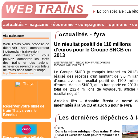
Edition spéciale : La réf
actualités
magazine
économie
compagnies
opinions
cu
Actualités - fyra
via-train.com
Un résultat positif de 110 millions
Web Trains vous propose de
découvrir son comparateur
d'euros pour le Groupe SNCB en
indépendant train+avion.
2013
Avec via-train.com, vous
pouvez comparer les tarifs
des trains et des avions,
WEBTRAINS.NET - REDACTION FRANCOPHONE
23/05/2014 à 07 HEURES 17
acheter ou revendre vos billets
de trains dans toute l'Europe.
Le Groupe SNCB (y compris Infrabel en 2013)
http://www.via-train.com
réalisé des recettes d'un montant de 3,6 millia
d'euros avec un résultat positif de 110,3 milli
d'euros. Mais la SNCB, qui a transporté en 2013
total de 232,4 millions de voyageurs, affiche
résultat négatif.
Articles liés
-
Ansaldo Breda a versé d
indemnités à la SNCB et aux NS pour le Fyra
Réserver votre billet de
train Thalys vers le
Bénélux
Les dernières dépêches à l
FYRA
Dans la même rubrique
-
Des trains Thalys
PBKA et Eurostar e320 pour remplacer les
Réserver votre billet de