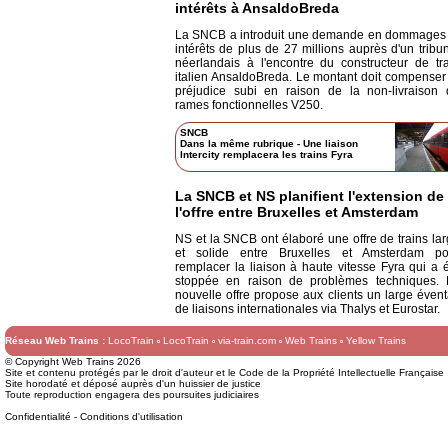
intérêts à AnsaldoBreda
La SNCB a introduit une demande en dommages 
intérêts de plus de 27 millions auprès d'un tribu
néerlandais à l'encontre du constructeur de tr
italien AnsaldoBreda. Le montant doit compenser
préjudice subi en raison de la non-livraison 
rames fonctionnelles V250.
SNCB
Dans la même rubrique
-
Une liaison
Intercity remplacera les trains Fyra
La SNCB et NS planifient l'extension de
l'offre entre Bruxelles et Amsterdam
NS et la SNCB ont élaboré une offre de trains la
et solide entre Bruxelles et Amsterdam po
remplacer la liaison à haute vitesse Fyra qui a 
stoppée en raison de problèmes techniques. 
nouvelle offre propose aux clients un large évent
de liaisons internationales via Thalys et Eurostar.
Réseau Web Trains :
LocoTrain
LocoTrain
via-train.com
Web Trains
Yellow Trains
© Copyright Web Trains 2026
Site et contenu protégés par le droit d'auteur et le Code de la Propriété Intellectuelle Française
Site horodaté et déposé auprès d'un huissier de justice
Toute reproduction engagera des poursuites judiciaires
Confidentialité
-
Conditions d'utilisation