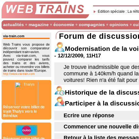
Edition spéciale : La réf
actualités
magazine
économie
compagnies
opinions
cu
Forum de discussio
via-train.com
Web Trains vous propose de
Modernisation de la vo
découvrir son comparateur
indépendant train+avion.
- 12/12/2009, 11H17
Avec via-train.com, vous
pouvez comparer les tarifs
des trains et des avions,
Je trouve inadmissible que des
acheter ou revendre vos billets
de trains dans toute l'Europe.
commune à 140km/h quand la vi
http://www.via-train.com
voitures! Rien n'a été fait pour
Historique de la discus
Participer à la discussi
Réserver votre billet de
train Thalys vers le
Ecrire une réponse
Bénélux
Commencer une nouvelle di
Retour à la liste des messa
Réserver votre billet de