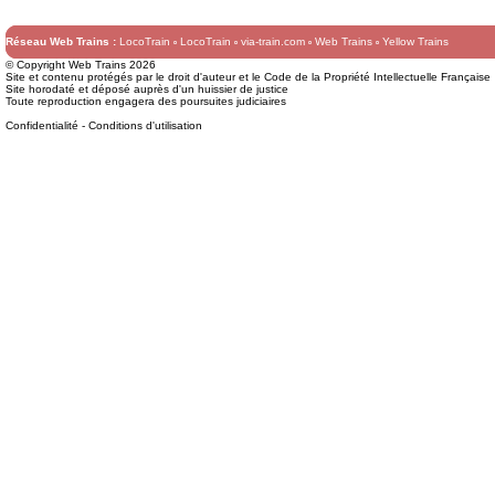
Réseau Web Trains :
LocoTrain
LocoTrain
via-train.com
Web Trains
Yellow Trains
© Copyright Web Trains 2026
Site et contenu protégés par le droit d'auteur et le Code de la Propriété Intellectuelle Française
Site horodaté et déposé auprès d'un huissier de justice
Toute reproduction engagera des poursuites judiciaires
Confidentialité
-
Conditions d'utilisation