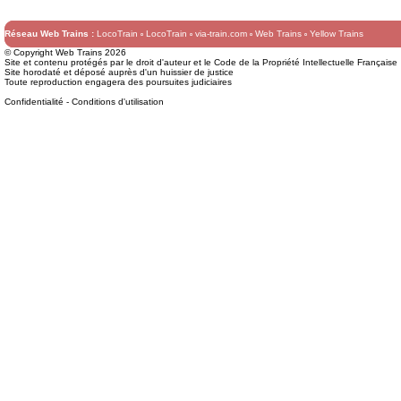
Réseau Web Trains :
LocoTrain
LocoTrain
via-train.com
Web Trains
Yellow Trains
© Copyright Web Trains 2026
Site et contenu protégés par le droit d'auteur et le Code de la Propriété Intellectuelle Française
Site horodaté et déposé auprès d'un huissier de justice
Toute reproduction engagera des poursuites judiciaires
Confidentialité
-
Conditions d'utilisation