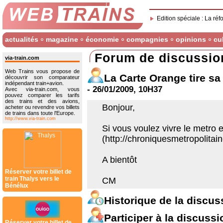
Edition spéciale : La réf
actualités
magazine
économie
compagnies
opinions
cu
Forum de discussio
via-train.com
Web Trains vous propose de
La Carte Orange tire sa
découvrir son comparateur
indépendant train+avion.
- 26/01/2009, 10H37
Avec via-train.com, vous
pouvez comparer les tarifs
des trains et des avions,
Bonjour,
acheter ou revendre vos billets
de trains dans toute l'Europe.
http://www.via-train.com
Si vous voulez vivre le metro 
(http://chroniquesmetropolita
A bientôt
Réserver votre billet de
train Thalys vers le
CM
Bénélux
Historique de la discus
Participer à la discussi
Réserver votre billet de