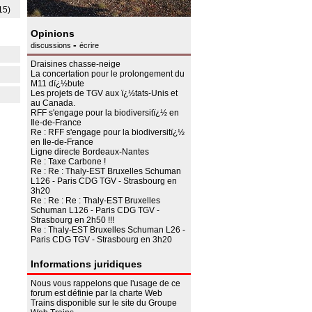
15)
Opinions
-
discussions
écrire
Draisines chasse-neige
La concertation pour le prolongement du
M11 dï¿½bute
Les projets de TGV aux ï¿½tats-Unis et
au Canada.
RFF s'engage pour la biodiversitï¿½ en
Ile-de-France
Re : RFF s'engage pour la biodiversitï¿½
en Ile-de-France
Ligne directe Bordeaux-Nantes
Re : Taxe Carbone !
Re : Re : Thaly-EST Bruxelles Schuman
L126 - Paris CDG TGV - Strasbourg en
3h20
Re : Re : Re : Thaly-EST Bruxelles
Schuman L126 - Paris CDG TGV -
Strasbourg en 2h50 !!!
Re : Thaly-EST Bruxelles Schuman L26 -
Paris CDG TGV - Strasbourg en 3h20
Informations juridiques
Nous vous rappelons que l'usage de ce
forum est définie par la charte Web
Trains disponible sur le site du
Groupe