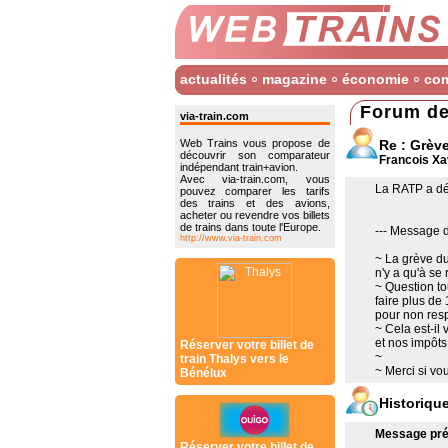
actualités
magazine
économie
co
Forum de
via-train.com
Re : Grèv
Web Trains vous propose de
découvrir son comparateur
Francois Xa
indépendant train+avion.
Avec via-train.com, vous
La RATP a déj
pouvez comparer les tarifs
des trains et des avions,
acheter ou revendre vos billets
de trains dans toute l'Europe.
--- Message d'
http://www.via-train.com
~ La grève du
n'y a qu'à se
~ Question to
faire plus d
pour non resp
~ Cela est-il
et nos impôts,
Réserver votre billet de
~
train Thalys vers le
~ Merci si vo
Bénélux
Historiqu
Message préc
Réserver votre billet de