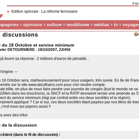
Esp
Edition spéciale : La réforme ferroviaire
mpagnies
opinions
culture
modélisme
médias
tv
voyage
 discussions
e du 18 Octobre et service minimum
vier DETOURNIERE - 18/10/2007, 22H50
à fourni sa réponse : 2 millions d'euros de pénalité...
origine ---
 18 Octobre sera, malheureusement pour nous usagers, très suivie. En Ile de France
 rendre sur le site www.abcdtrains.com pour s'en rendre compte.
ute bête, en plus de nous faire perdre une journée de congés (tout le monde ne va
e 100km dans les bouchons), la SNCF et la RATP devraient verser une amende au S
ect du service minimum (régi par contrat entre ces deux sociétés et la région).
 vraiment appliqué ? Car si oui, ces deux sociétés étant payées par nos titres de tra
 c'est nous qui payons aussi !!
us avez des infos
e de la discussion
édent (dans le fil de discussion) :