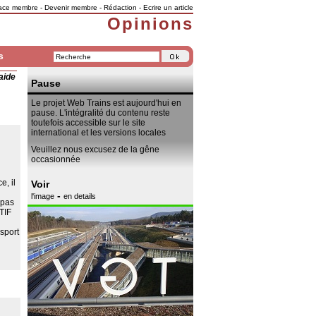
ace membre
-
Devenir membre
-
Rédaction
-
Ecrire un article
Opinions
s
aide
Pause
Le projet Web Trains est aujourd'hui en
pause. L'intégralité du contenu reste
toutefois accessible sur le site
international et les versions locales
Veuillez nous excusez de la gêne
occasionnée
, il
Voir
-
l'image
en details
 pas
TIF
nsport