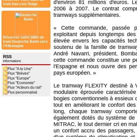
d'environ 81 millions d'euros. L
train low-cost Ouigo
2006 à 2007. Le contrat comp
tramways supplémentaires.
« Cette commande, passée pa
exploitant depuis longtemps des
Réserver votre billet de
élevée envers les capacités te
train Deutsche Bahn vers
l'Allemagne
soutenu de la famille de tramw
André Navarri, président, Bomba
RSS
cette commande constitue une p
informations
l'Espagne et nous ouvre des pers
Flux "A la Une"
pays européen. »
Flux "Brèves"
Flux "Europe"
Flux "Economie"
Le tramway FLEXITY destiné à V
Flux "Acteurs du rail"
modulaire éprouvée caractérisée
Flux personnalisé
bogies conventionnels à essieux 
tout en améliorant le confort de
long, chaque tramway comporte
également dotés du système de p
MITRAC, le tout dernier cri en ma
un confort accru des passagers,