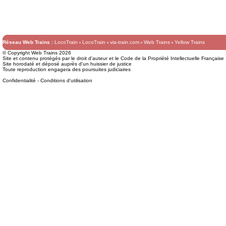
Réseau Web Trains :
LocoTrain
LocoTrain
via-train.com
Web Trains
Yellow Trains
© Copyright Web Trains 2026
Site et contenu protégés par le droit d'auteur et le Code de la Propriété Intellectuelle Française
Site horodaté et déposé auprès d'un huissier de justice
Toute reproduction engagera des poursuites judiciaires
Confidentialité
-
Conditions d'utilisation