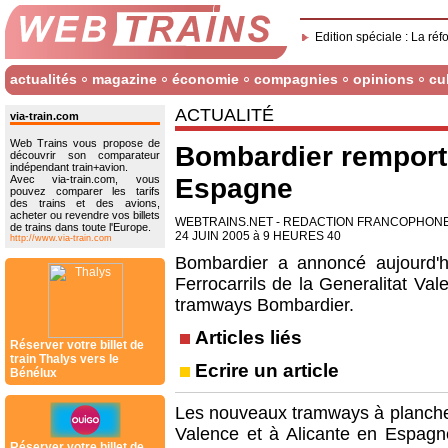
Edition spéciale : La réf
actualités
magazine
économie
compagnies
opinions
cu
ACTUALITÉ
via-train.com
Web Trains vous propose de
Bombardier rempor
découvrir son comparateur
indépendant train+avion.
Avec via-train.com, vous
Espagne
pouvez comparer les tarifs
des trains et des avions,
acheter ou revendre vos billets
WEBTRAINS.NET - REDACTION FRANCOPHON
de trains dans toute l'Europe.
24 JUIN 2005 à 9 HEURES 40
http://www.via-train.com
Bombardier a annoncé aujourd'
Ferrocarrils de la Generalitat Va
tramways Bombardier.
Articles liés
Réserver votre billet de
train Thalys vers le
Ecrire un article
Bénélux
Les nouveaux tramways à plancher
Valence et à Alicante en Espagne
Réserver votre billet de