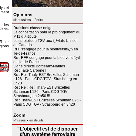
lys et
rement
Opinions
-
discussions
écrire
ur les
Draisines chasse-neige
Paris-
La concertation pour le prolongement du
M11 dï¿½bute
Les projets de TGV aux ï¿½tats-Unis et
ER sur
au Canada.
égions
RFF s'engage pour la biodiversitï¿½ en
Ile-de-France
Re : RFF s'engage pour la biodiversitï¿½
en Ile-de-France
Ligne directe Bordeaux-Nantes
Re : Taxe Carbone !
Re : Re : Thaly-EST Bruxelles Schuman
L126 - Paris CDG TGV - Strasbourg en
3h20
Re : Re : Re : Thaly-EST Bruxelles
Schuman L126 - Paris CDG TGV -
Strasbourg en 2h50 !!!
Re : Thaly-EST Bruxelles Schuman L26 -
Paris CDG TGV - Strasbourg en 3h20
Zoom
-
Phrases
en details
"L'objectif est de disposer
d'un système ferroviaire