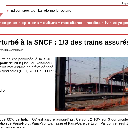
Esp
Edition spéciale : La réforme ferroviaire
mpagnies
opinions
culture
modélisme
médias
tv
voyage
rturbé à la SNCF : 1/3 des trains assuré
CTION FRANCOPHONE
s trains est perturbée à la SNCF
partir de 20 h jusqu’au vendredi 3
 d’un mot d’ordre de grève déposé
s syndicales (CGT, SUD-Rail, FO et
cle
e 60% de trafic TGV est assuré aujourd'hui. Ce sont 2 TGV sur 3 qui circule
ation de Paris-Nord, Paris-Montparnasse et Paris-Gare de Lyon. Par contre, seul
lent en province.