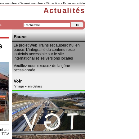
ace membre
-
Devenir membre
-
Rédaction
-
Ecrire un article
Actualités
s
Pause
s
Le projet Web Trains est aujourd'hui en
pause. L'intégralité du contenu reste
toutefois accessible sur le site
international et les versions locales
Veuillez nous excusez de la gêne
occasionnée
Voir
-
l'image
en details
nt au
 1 TGV