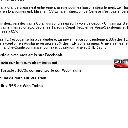
onal à grande vitesse est entièrement assuré pour les liaisons dans le nord. Le Tha
nc en fonctionnement. Mais le TGV Lyria en direction de Genève n'est pas entiè
 deux tiers des trains Corail qui sont restés sur la voie de dépôt. - Un train sur 3 s
t trains interrégionaux. Seuls les liaisons Corail Téoz entre Paris-Strasbourg et 
urées à 65%.
 des TER est quant à lui plus aléatoire. En moyenne, ce sont seulement 33% des T
e exception en Aquitaine où seuls 20% des TER sons assurés. A l'inverse, les r
t Franche-Comté connaissent un trafic quasi-normal avec 2 TER sur 3.
article avec mes amis sur Facebook
 avis sur le forum cheminots.net
l'article : 100%
,
commentez-le sur Web Trains
illet de train sur Via Train
s flux RSS de Web Trains