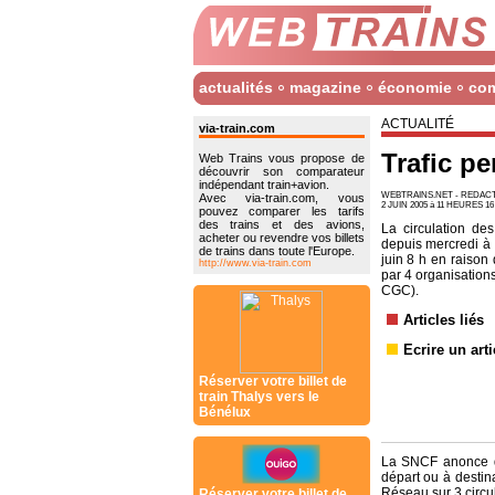
actualités
magazine
économie
co
ACTUALITÉ
via-train.com
Trafic pe
Web Trains vous propose de
découvrir son comparateur
indépendant train+avion.
WEBTRAINS.NET - REDA
Avec via-train.com, vous
2 JUIN 2005 à 11 HEURES 16
pouvez comparer les tarifs
des trains et des avions,
La circulation de
acheter ou revendre vos billets
depuis mercredi à 
de trains dans toute l'Europe.
juin 8 h en raison
http://www.via-train.com
par 4 organisation
CGC).
Articles liés
Ecrire un arti
Réserver votre billet de
train Thalys vers le
Bénélux
La SNCF anonce qu
départ ou à destin
Réseau sur 3 circu
Réserver votre billet de