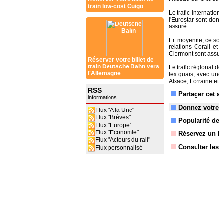
train low-cost Ouigo
Le trafic internati
l'Eurostar sont do
assuré.
En moyenne, ce sont
relations Corail e
Clermont sont ass
Réserver votre billet de
train Deutsche Bahn vers
Le trafic régional
l'Allemagne
les quais, avec un
Alsace, Lorraine e
RSS
Partager cet 
informations
Donnez votre
Flux "A la Une"
Flux "Brèves"
Popularité de 
Flux "Europe"
Flux "Economie"
Réservez un b
Flux "Acteurs du rail"
Consulter le
Flux personnalisé