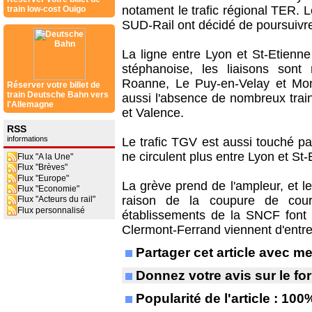
notament le trafic régional TER. 
train low-cost Ouigo
SUD-Rail ont décidé de poursuivr
La ligne entre Lyon et St-Etienne
stéphanoise, les liaisons sont 
Roanne, Le Puy-en-Velay et Mon
Réserver votre billet de
train Deutsche Bahn vers
aussi l'absence de nombreux trai
l'Allemagne
et Valence.
RSS
informations
Le trafic TGV est aussi touché pa
ne circulent plus entre Lyon et St-
Flux "A la Une"
Flux "Brèves"
Flux "Europe"
La grève prend de l'ampleur, et le
Flux "Economie"
raison de la coupure de coura
Flux "Acteurs du rail"
Flux personnalisé
établissements de la SNCF font 
Clermont-Ferrand viennent d'entr
Partager cet article avec 
Donnez votre avis sur le f
Popularité de l'article : 100