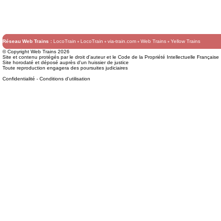
Réseau Web Trains :
LocoTrain
LocoTrain
via-train.com
Web Trains
Yellow Trains
© Copyright Web Trains 2026
Site et contenu protégés par le droit d'auteur et le Code de la Propriété Intellectuelle Française
Site horodaté et déposé auprès d'un huissier de justice
Toute reproduction engagera des poursuites judiciaires
Confidentialité
-
Conditions d'utilisation