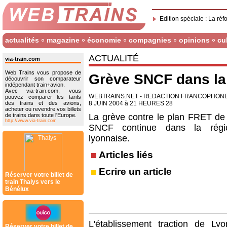
Edition spéciale : La réf
actualités
magazine
économie
compagnies
opinions
cu
ACTUALITÉ
via-train.com
Web Trains vous propose de
Grève SNCF dans la
découvrir son comparateur
indépendant train+avion.
Avec via-train.com, vous
WEBTRAINS.NET - REDACTION FRANCOPHON
pouvez comparer les tarifs
des trains et des avions,
8 JUIN 2004 à 21 HEURES 28
acheter ou revendre vos billets
de trains dans toute l'Europe.
La grève contre le plan FRET de 
http://www.via-train.com
SNCF continue dans la régi
lyonnaise.
Articles liés
Ecrire un article
Réserver votre billet de
train Thalys vers le
Bénélux
L'établissement traction de Ly
Réserver votre billet de