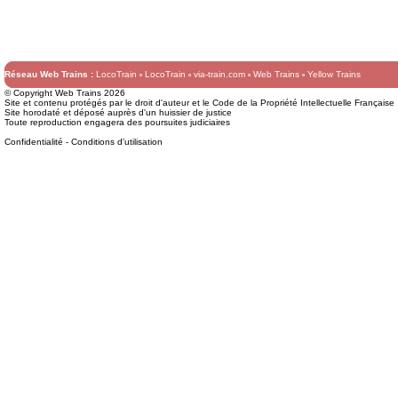
Réseau Web Trains :
LocoTrain
LocoTrain
via-train.com
Web Trains
Yellow Trains
© Copyright Web Trains 2026
Site et contenu protégés par le droit d'auteur et le Code de la Propriété Intellectuelle Française
Site horodaté et déposé auprès d'un huissier de justice
Toute reproduction engagera des poursuites judiciaires
Confidentialité
-
Conditions d'utilisation