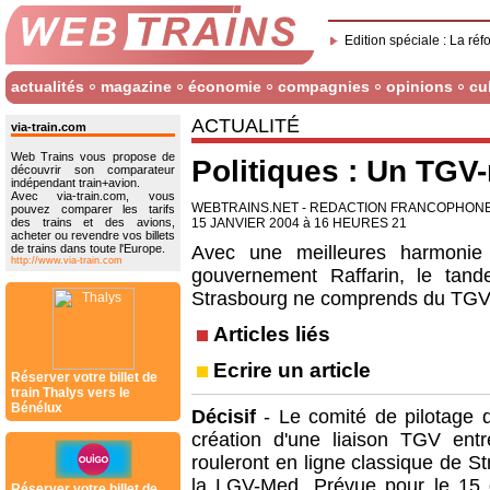
Edition spéciale : La réf
actualités
magazine
économie
compagnies
opinions
cu
ACTUALITÉ
via-train.com
Web Trains vous propose de
Politiques : Un TGV
découvrir son comparateur
indépendant train+avion.
Avec via-train.com, vous
WEBTRAINS.NET - REDACTION FRANCOPHON
pouvez comparer les tarifs
des trains et des avions,
15 JANVIER 2004 à 16 HEURES 21
acheter ou revendre vos billets
de trains dans toute l'Europe.
Avec une meilleures harmonie 
http://www.via-train.com
gouvernement Raffarin, le tand
Strasbourg ne comprends du TGV-e
Articles liés
Ecrire un article
Réserver votre billet de
train Thalys vers le
Bénélux
Décisif
- Le comité de pilotage 
création d'une liaison TGV ent
rouleront en ligne classique de S
la LGV-Med. Prévue pour le 15
Réserver votre billet de