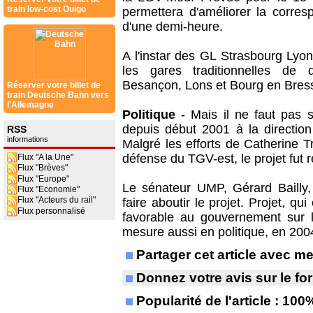
train low-cost Ouigo
permettera d'améliorer la corre
d'une demi-heure.
A l'instar des GL Strasbourg Lyo
les gares traditionnelles de 
Besançon, Lons et Bourg en Bres
Réserver votre billet de
train Deutsche Bahn vers
l'Allemagne
Politique
- Mais il ne faut pas s
depuis début 2001 à la directio
RSS
informations
Malgré les efforts de Catherine T
défense du TGV-est, le projet fut 
Flux "A la Une"
Flux "Brèves"
Flux "Europe"
Le sénateur UMP, Gérard Bailly, 
Flux "Economie"
Flux "Acteurs du rail"
faire aboutir le projet. Projet, qu
Flux personnalisé
favorable au gouvernement sur l
mesure aussi en politique, en 2004
Partager cet article avec 
Donnez votre avis sur le f
Popularité de l'article : 100