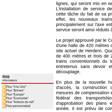
lignes, qui seront mis en 
L'installation de service 
cette tâche du fait de sa p
effet, les nouveaux tra
principalement sur l'axe est-
service seront ainsi réduits
Le projet approuvé par le Co
d'une halle de 420 mètres 
site actuel de Herdern. Qua
de 400 mètres et trois de 
trains conventionnels du t
entretenus sans devoir 
découplage.
RSS
informations
En plus de la nouvelle ha
Flux "A la Une"
d'accès, la construction d
Flux "Brèves"
mesures de compensation é
Flux "Europe"
fédéral des transportsN
Flux "Economie"
Flux "Acteurs du rail"
d'approbation des plans 
Flux personnalisé
année. Il est prévu de co