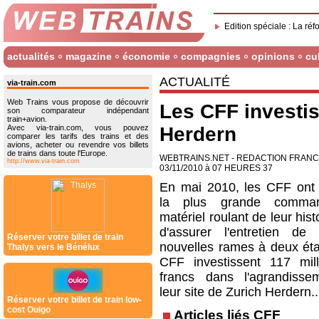
Edition spéciale : La réf
actualités
magazine
économie
compagnies
opinions
cu
ACTUALITÉ
via-train.com
Web Trains vous propose de découvrir
Les CFF investis
son comparateur indépendant
train+avion.
Avec via-train.com, vous pouvez
Herdern
comparer les tarifs des trains et des
avions, acheter ou revendre vos billets
de trains dans toute l'Europe.
WEBTRAINS.NET - REDACTION FRAN
http://www.via-train.com
03/11/2010 à 07 HEURES 37
En mai 2010, les CFF ont 
la plus grande comma
matériel roulant de leur histo
d'assurer l'entretien d
Réserver votre billet de train
nouvelles rames à deux éta
Thalys vers le Bénélux
CFF investissent 117 mil
francs dans l'agrandiss
leur site de Zurich Herdern..
Réserver votre billet de train low-
cost Ouigo
Articles liés CFF