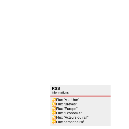
RSS
informations
Flux "A la Une"
Flux "Brèves"
Flux "Europe"
Flux "Economie"
Flux "Acteurs du rail"
Flux personnalisé