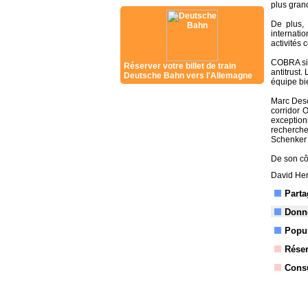
plus grand
De plus, 
internatio
activités
COBRA sig
Réserver votre billet de train
antitrust.
Deutsche Bahn vers l'Allemagne
équipe bi
Marc Desc
corridor 
exceptionn
recherche
Schenker R
De son côt
David Her
Parta
Donne
Popul
Réser
Consu