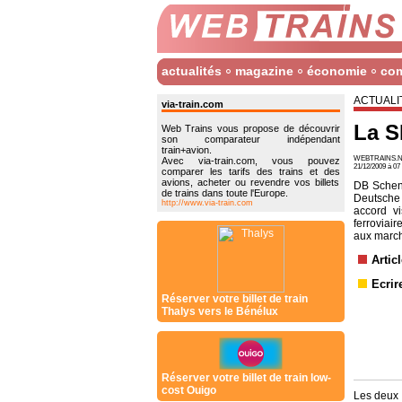
actualités
magazine
économie
co
ACTUALI
via-train.com
La S
Web Trains vous propose de découvrir
son comparateur indépendant
train+avion.
WEBTRAINS.N
Avec via-train.com, vous pouvez
21/12/2009 à 0
comparer les tarifs des trains et des
avions, acheter ou revendre vos billets
DB Schenk
de trains dans toute l'Europe.
Deutsche
http://www.via-train.com
accord v
ferrovia
aux march
Artic
Ecrir
Réserver votre billet de train
Thalys vers le Bénélux
Réserver votre billet de train low-
cost Ouigo
Les deux o