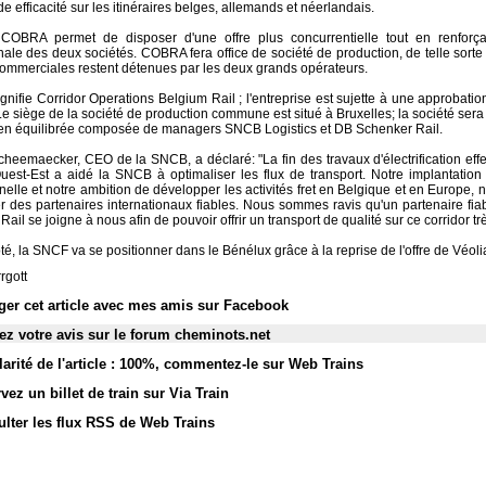
e efficacité sur les itinéraires belges, allemands et néerlandais.
COBRA permet de disposer d'une offre plus concurrentielle tout en renforçan
nale des deux sociétés. COBRA fera office de société de production, de telle sorte
 commerciales restent détenues par les deux grands opérateurs.
nifie Corridor Operations Belgium Rail ; l'entreprise est sujette à une approbatio
 Le siège de la société de production commune est situé à Bruxelles; la société ser
en équilibrée composée de managers SNCB Logistics et DB Schenker Rail.
heemaecker, CEO de la SNCB, a déclaré: "La fin des travaux d'électrification eff
Ouest-Est a aidé la SNCB à optimaliser les flux de transport. Notre implantatio
elle et notre ambition de développer les activités fret en Belgique et en Europe, 
r des partenaires internationaux fiables. Nous sommes ravis qu'un partenaire f
ail se joigne à nous afin de pouvoir offrir un transport de qualité sur ce corridor trè
é, la SNCF va se positionner dans le Bénélux grâce à la reprise de l'offre de Véol
rgott
ger cet article avec mes amis sur Facebook
z votre avis sur le forum cheminots.net
arité de l'article : 100%
,
commentez-le sur Web Trains
vez un billet de train sur Via Train
lter les flux RSS de Web Trains