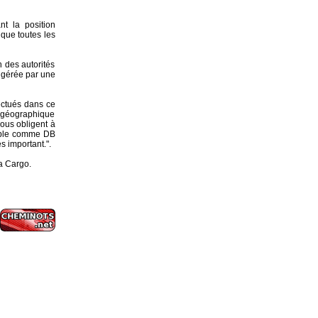
t la position
 que toutes les
n des autorités
a gérée par une
ectués dans ce
n géographique
nous obligent à
iable comme DB
s important.".
ia Cargo.