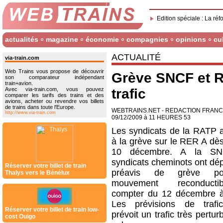
Edition spéciale : La réf
actualités
magazine
économie
compagnies
opinions
cu
ACTUALITÉ
via-train.com
Web Trains vous propose de découvrir
Grève SNCF et R
son comparateur indépendant
train+avion.
Avec via-train.com, vous pouvez
trafic
comparer les tarifs des trains et des
avions, acheter ou revendre vos billets
de trains dans toute l'Europe.
WEBTRAINS.NET - REDACTION FRAN
http://www.via-train.com
09/12/2009 à 11 HEURES 53
Les syndicats de la RATP a
à la grève sur le RER A dès
10 décembre. A la SN
syndicats cheminots ont dé
Réserver votre billet de train
préavis de grève p
Thalys vers le Bénélux
mouvement reconduct
compter du 12 décembre 
Les prévisions de traf
Réserver votre billet de train low-
prévoit un trafic très pertur
cost Ouigo