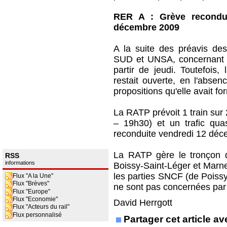
RER A : Grève reconduc
décembre 2009
A la suite des préavis de
SUD et UNSA, concernant la
partir de jeudi. Toutefois,
restait ouverte, en l'absen
propositions qu'elle avait f
La RATP prévoit 1 train sur
– 19h30) et un trafic qua
reconduite vendredi 12 décem
La RATP gère le tronçon d
RSS
informations
Boissy-Saint-Léger et Marne
les parties SNCF (de Poissy
Flux "A la Une"
Flux "Brèves"
ne sont pas concernées par 
Flux "Europe"
Flux "Economie"
David Herrgott
Flux "Acteurs du rail"
Flux personnalisé
Partager cet article 