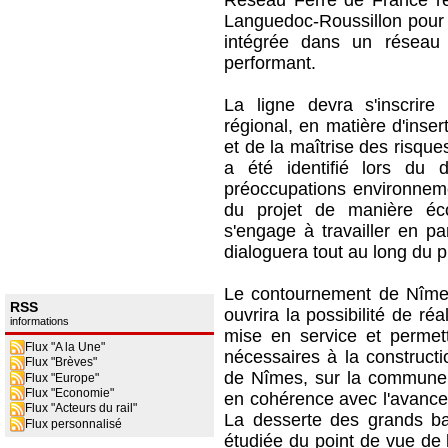
Réseau Ferré de France ré
Languedoc-Roussillon pour u
intégrée dans un réseau f
performant.
La ligne devra s'inscrire
régional, en matière d'inser
et de la maîtrise des risque
a été identifié lors du
préoccupations environneme
du projet de manière éc
s'engage à travailler en pa
dialoguera tout au long du p
Le contournement de Nîmes 
RSS
ouvrira la possibilité de ré
informations
mise en service et permett
Flux "A la Une"
nécessaires à la constructi
Flux "Brèves"
de Nîmes, sur la commune 
Flux "Europe"
Flux "Economie"
en cohérence avec l'avance
Flux "Acteurs du rail"
La desserte des grands ba
Flux personnalisé
étudiée du point de vue de l