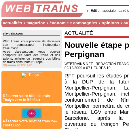
Edition spéciale : La réf
actualités
magazine
économie
compagnies
opinions
cu
ACTUALITÉ
via-train.com
Web Trains vous propose de découvrir
Nouvelle étape p
son comparateur indépendant
train+avion.
Avec via-train.com, vous pouvez
Perpignan
comparer les tarifs des trains et des
avions, acheter ou revendre vos billets
de trains dans toute l'Europe.
WEBTRAINS.NET - REDACTION FRAN
http://www.via-train.com
02/12/2009 à 07 HEURES 10
RFF poursuit les études pr
à la DUP de la futu
Montpellier-Perpignan.
Montpellier-Perpignan, inc
Réserver votre billet de train
contournement de Nî
Thalys vers le Bénélux
Montpellier permettra de c
le réseau LGV entre Mars
Barcelone, après la 
Réserver votre billet de train low-
ouverture du tronçon Pe
cost Ouigo