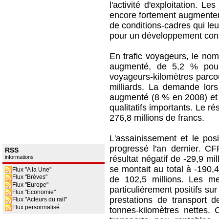
l'activité d'exploitation. L
encore fortement augmenter
de conditions-cadres qui leu
pour un développement consta
En trafic voyageurs, le no
augmenté, de 5,2 % pour
voyageurs-kilomètres parcou
milliards. La demande lor
augmenté (8 % en 2008) et p
qualitatifs importants. Le r
276,8 millions de francs.
L'assainissement et le po
progressé l'an dernier. C
RSS
informations
résultat négatif de -29,9 mil
se montait au total à -190,4
Flux "A la Une"
Flux "Brèves"
de 102,5 millions. Les me
Flux "Europe"
particulièrement positifs su
Flux "Economie"
prestations de transport d
Flux "Acteurs du rail"
Flux personnalisé
tonnes-kilomètres nettes.