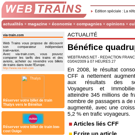
Edition spéciale : La réf
actualités
magazine
économie
compagnies
opinions
cu
ACTUALITÉ
via-train.com
Web Trains vous propose de découvrir
Bénéfice quadru
son comparateur indépendant
train+avion.
Avec via-train.com, vous pouvez
WEBTRAINS.NET - REDACTION FRAN
comparer les tarifs des trains et des
avions, acheter ou revendre vos billets
03/04/2009 à 07 HEURES 27
de trains dans toute l'Europe.
http://www.via-train.com
En 2008, le résultat conso
CFF a nettement augment
aux résultats des se
Voyageurs et Immobilie
atteindre 345 millions de f
Réserver votre billet de train
nombre de passagers a de
Thalys vers le Bénélux
augmenté, avec une crois
5,2 % en trafic voyageurs.
Articles liés CFF
Réserver votre billet de train low-
cost Ouigo
Ecrire un article