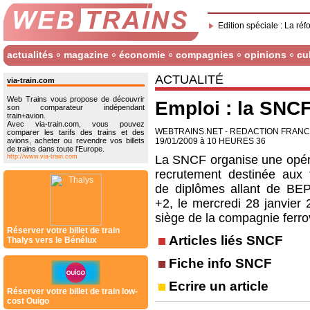
Edition spéciale : La réf
actualités
magazine
économie
compagnies
opinions
cu
ACTUALITÉ
via-train.com
Web Trains vous propose de découvrir
Emploi : la SNC
son comparateur indépendant
train+avion.
Avec via-train.com, vous pouvez
WEBTRAINS.NET - REDACTION FRAN
comparer les tarifs des trains et des
avions, acheter ou revendre vos billets
19/01/2009 à 10 HEURES 36
de trains dans toute l'Europe.
http://www.via-train.com
La SNCF organise une opér
recrutement destinée aux ti
de diplômes allant de B
+2, le mercredi 28 janvier 
siège de la compagnie ferro
Réserver votre billet de train
Articles liés SNCF
Thalys vers le Bénélux
Fiche info SNCF
Ecrire un article
Réserver votre billet de train low-
cost Ouigo