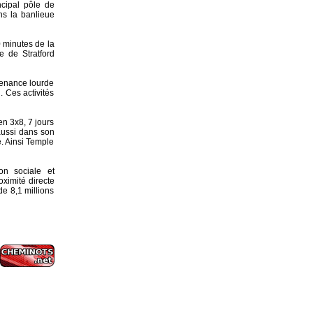
ncipal pôle de
ns la banlieue
0 minutes de la
e de Stratford
ntenance lourde
. Ces activités
n 3x8, 7 jours
aussi dans son
e. Ainsi Temple
on sociale et
ximité directe
de 8,1 millions