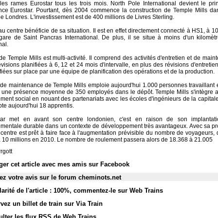
 les rames Eurostar tous les trois mois. North Pole International devient le pri
ce Eurostar. Pourtant, dès 2004 commence la construction de Temple Mills da
e Londres. L'investissement est de 400 millions de Livres Sterling.
 centre bénéficie de sa situation. Il est en effet directement connecté à HS1, à 1
gare de Saint Pancras International. De plus, il se situe à moins d'un kilomètr
nal.
e Temple Mills est multi-activité. Il comprend des activités d'entretien et de mai
visions planifiées à 6, 12 et 24 mois d'intervalle, en plus des révisions d'entretien
fiées sur place par une équipe de planification des opérations et de la production.
 de maintenance de Temple Mills emploie aujourd'hui 1.000 personnes travaillant e
it une présence moyenne de 350 employés dans le dépôt. Temple Mills s'intègre 
ment social en nouant des partenariats avec les écoles d'ingénieurs de la capital
te aujourd'hui 18 apprentis.
tar met en avant son centre londonien, c'est en raison de son implantati
mentale durable dans un contexte de développement très avantageux. Avec sa pro
 centre est prêt à faire face à l'augmentation prévisible du nombre de voyageurs, 
 10 millions en 2010. Le nombre de roulement passera alors de 18.368 à 21.005
rgott
ger cet article avec mes amis sur Facebook
z votre avis sur le forum cheminots.net
arité de l'article : 100%
,
commentez-le sur Web Trains
vez un billet de train sur Via Train
lter les flux RSS de Web Trains