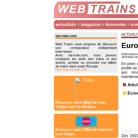
actualités
magazine
économie
co
ACTUALI
via-train.com
Euro
Web Trains vous propose de découvrir
son comparateur indépendant
train+avion.
WEBTRAINS.N
Avec via-train.com, vous pouvez
18/07/2008 à 0
comparer les tarifs des trains et des
avions, acheter ou revendre vos billets
En plein 
de trains dans toute l'Europe.
profite d
http://www.via-train.com
ses inno
maintenan
Artic
Ecrir
Réserver votre billet de train
Thalys vers le Bénélux
Réserver votre billet de train low-
cost Ouigo
Dès 2003