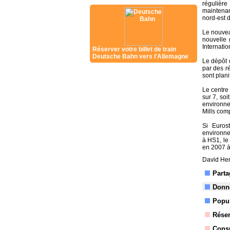
régulière
maintenan
nord-est d
Le nouveau
nouvelle 
Internatio
Réserver votre billet de train
Deutsche Bahn vers l'Allemagne
Le dépôt d
par des ré
sont plani
Le centre
sur 7, so
environne
Mills comp
Si Euros
environne
à HS1, le
en 2007 à
David Her
Parta
Donne
Popul
Réser
Consu