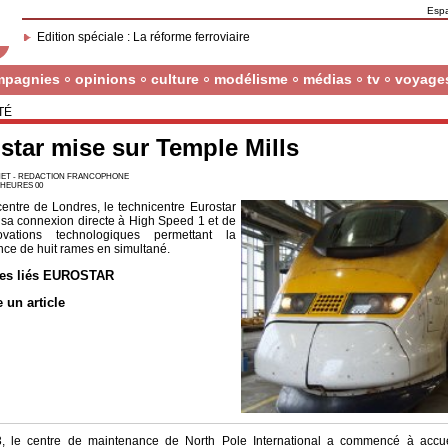
Esp
Edition spéciale : La réforme ferroviaire
mpagnies
opinions
culture
modélisme
médias
tv
voyage
TÉ
star mise sur Temple Mills
ET - REDACTION FRANCOPHONE
8 HEURES 00
centre de Londres, le technicentre Eurostar
e sa connexion directe à High Speed 1 et de
vations technologiques permettant la
ce de huit rames en simultané.
les liés EUROSTAR
e un article
, le centre de maintenance de North Pole International a commencé à accuei