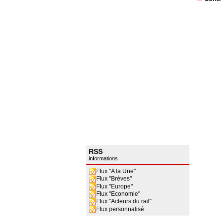
RSS
informations
Flux "A la Une"
Flux "Brèves"
Flux "Europe"
Flux "Economie"
Flux "Acteurs du rail"
Flux personnalisé