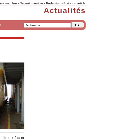
ace membre
-
Devenir membre
-
Rédaction
-
Ecrire un article
Actualités
s
llir de façon