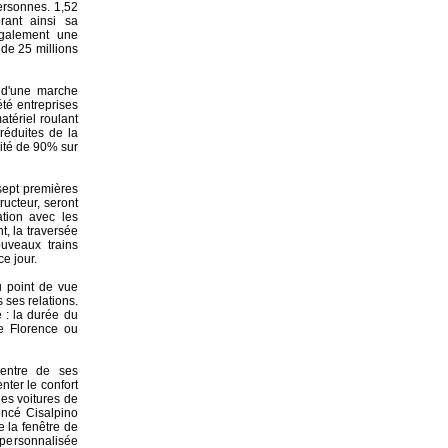
ersonnes. 1,52
rant ainsi sa
également une
 de 25 millions
 d'une marche
été entreprises
atériel roulant
réduites de la
lité de 90% sur
sept premières
ucteur, seront
ation avec les
t, la traversée
uveaux trains
ce jour.
u point de vue
 ses relations.
 : la durée du
e Florence ou
centre de ses
ter le confort
les voitures de
uencé Cisalpino
e la fenêtre de
 personnalisée