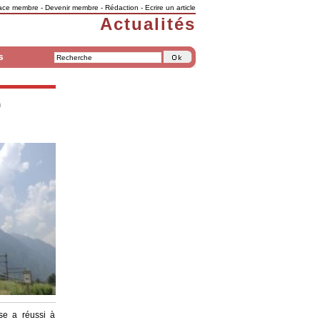
ace membre
-
Devenir membre
-
Rédaction
-
Ecrire un article
Actualités
s
0
ise a réussi à