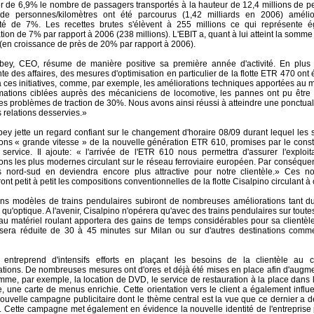
 de 6,9% le nombre de passagers transportés à la hauteur de 12,4 millions de p
 de personnes/kilomètres ont été parcourus (1,42 milliards en 2006) amélio
ité de 7%. Les recettes brutes s'élèvent à 255 millions ce qui représente 
on de 7% par rapport à 2006 (238 millions). L'EBIT a, quant à lui atteint la somme
 (en croissance de près de 20% par rapport à 2006).
bey, CEO, résume de manière positive sa première année d'activité. En plus
te des affaires, des mesures d'optimisation en particulier de la flotte ETR 470 ont 
à ces initiatives, comme, par exemple, les améliorations techniques apportées au m
rmations ciblées auprès des mécaniciens de locomotive, les pannes ont pu être 
 les problèmes de traction de 30%. Nous avons ainsi réussi à atteindre une ponctua
 relations desservies.»
bey jette un regard confiant sur le changement d'horaire 08/09 durant lequel les 
ons « grande vitesse » de la nouvelle génération ETR 610, promises par le constr
service. Il ajoute: « l'arrivée de l'ETR 610 nous permettra d'assurer l'exploit
ons les plus modernes circulant sur le réseau ferroviaire européen. Par conséquen
 nord-sud en deviendra encore plus attractive pour notre clientèle.» Ces no
nt petit à petit les compositions conventionnelles de la flotte Cisalpino circulant à 
ns modèles de trains pendulaires subiront de nombreuses améliorations tant d
qu'optique. A l'avenir, Cisalpino n'opérera qu'avec des trains pendulaires sur toutes
u matériel roulant apportera des gains de temps considérables pour sa clientèle
sera réduite de 30 à 45 minutes sur Milan ou sur d'autres destinations comm
 entreprend d'intensifs efforts en plaçant les besoins de la clientèle au 
tions. De nombreuses mesures ont d'ores et déjà été mises en place afin d'augmen
mme, par exemple, la location de DVD, le service de restauration à la place dans 
e, une carte de menus enrichie. Cette orientation vers le client a également infl
ouvelle campagne publicitaire dont le thème central est la vue que ce dernier a d
. Cette campagne met également en évidence la nouvelle identité de l'entreprise