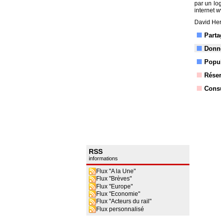
par un lo
internet 
David Her
Parta
Donne
Popul
Réser
Consu
RSS
informations
Flux "A la Une"
Flux "Brèves"
Flux "Europe"
Flux "Economie"
Flux "Acteurs du rail"
Flux personnalisé