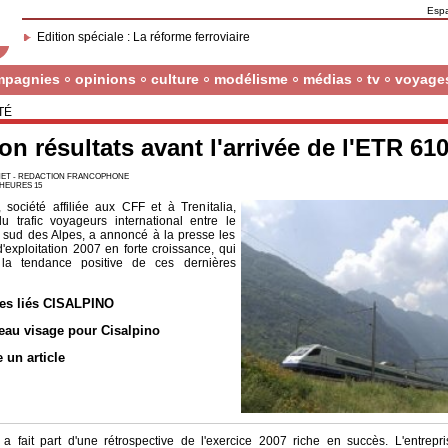
Esp
Edition spéciale : La réforme ferroviaire
mpagnies
opinions
culture
modélisme
médias
tv
voyage
TÉ
on résultats avant l'arrivée de l'ETR 61
ET - REDACTION FRANCOPHONE
7 HEURES 15
, société affiliée aux CFF et à Trenitalia,
u trafic voyageurs international entre le
e sud des Alpes, a annoncé à la presse les
d'exploitation 2007 en forte croissance, qui
 la tendance positive de ces dernières
les liés CISALPINO
au visage pour Cisalpino
e un article
 a fait part d'une rétrospective de l'exercice 2007 riche en succès. L'entrepr