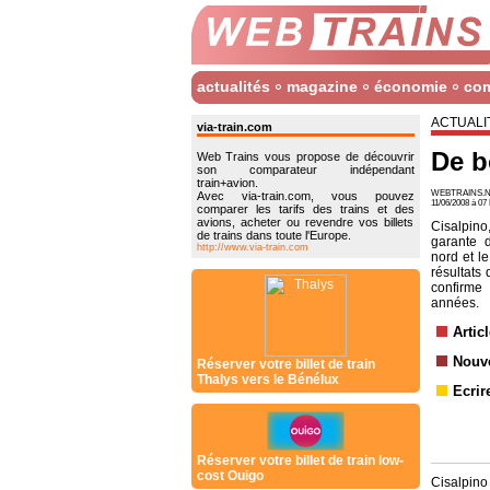
actualités
magazine
économie
co
ACTUALI
via-train.com
De b
Web Trains vous propose de découvrir
son comparateur indépendant
train+avion.
WEBTRAINS.N
Avec via-train.com, vous pouvez
11/06/2008 à 0
comparer les tarifs des trains et des
avions, acheter ou revendre vos billets
Cisalpino
de trains dans toute l'Europe.
garante d
http://www.via-train.com
nord et l
résultats 
confirme
années.
Artic
Nouve
Réserver votre billet de train
Thalys vers le Bénélux
Ecrir
Réserver votre billet de train low-
cost Ouigo
Cisalpino