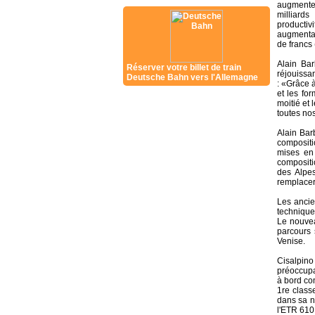
augmenter
milliards
productiv
augmentati
de francs
Alain Bar
Réserver votre billet de train
réjouissan
Deutsche Bahn vers l'Allemagne
: «Grâce 
et les fo
moitié et
toutes nos
Alain Bar
compositi
mises en 
compositi
des Alpes
remplacero
Les ancie
technique 
Le nouvea
parcours 
Venise.
Cisalpino
préoccupa
à bord co
1re class
dans sa n
l'ETR 610