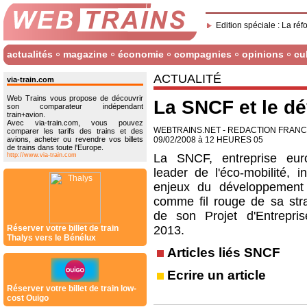
Edition spéciale : La réf
actualités
magazine
économie
compagnies
opinions
cu
ACTUALITÉ
via-train.com
Web Trains vous propose de découvrir
La SNCF et le d
son comparateur indépendant
train+avion.
Avec via-train.com, vous pouvez
WEBTRAINS.NET - REDACTION FRAN
comparer les tarifs des trains et des
avions, acheter ou revendre vos billets
09/02/2008 à 12 HEURES 05
de trains dans toute l'Europe.
http://www.via-train.com
La SNCF, entreprise eur
leader de l'éco-mobilité, in
enjeux du développement
comme fil rouge de sa stra
de son Projet d'Entrepri
Réserver votre billet de train
2013.
Thalys vers le Bénélux
Articles liés SNCF
Ecrire un article
Réserver votre billet de train low-
cost Ouigo