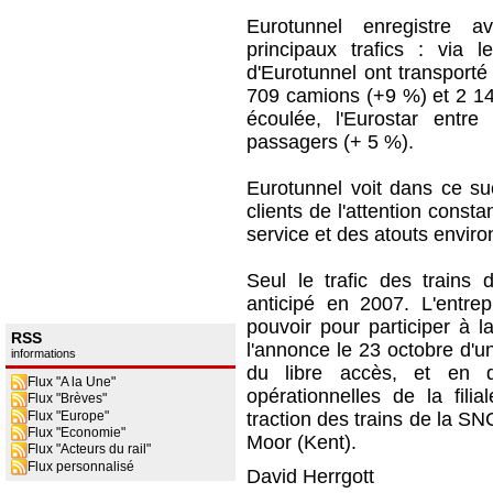
Eurotunnel enregistre a
principaux trafics : via
d'Eurotunnel ont transporté
709 camions (+9 %) et 2 14
écoulée, l'Eurostar entr
passagers (+ 5 %).
Eurotunnel voit dans ce su
clients de l'attention consta
service et des atouts envir
Seul le trafic des trains
anticipé en 2007. L'entrep
pouvoir pour participer à la
RSS
l'annonce le 23 octobre d'un
informations
du libre accès, et en d
Flux "A la Une"
opérationnelles de la fil
Flux "Brèves"
Flux "Europe"
traction des trains de la S
Flux "Economie"
Moor (Kent).
Flux "Acteurs du rail"
Flux personnalisé
David Herrgott