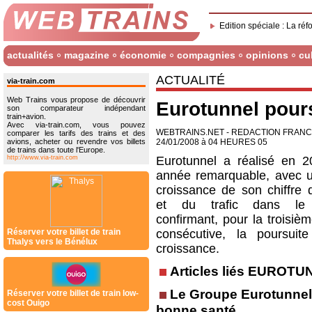
Edition spéciale : La réf
actualités
magazine
économie
compagnies
opinions
cu
ACTUALITÉ
via-train.com
Web Trains vous propose de découvrir
Eurotunnel pour
son comparateur indépendant
train+avion.
Avec via-train.com, vous pouvez
WEBTRAINS.NET - REDACTION FRAN
comparer les tarifs des trains et des
avions, acheter ou revendre vos billets
24/01/2008 à 04 HEURES 05
de trains dans toute l'Europe.
http://www.via-train.com
Eurotunnel a réalisé en 
année remarquable, avec u
croissance de son chiffre d
et du trafic dans le
confirmant, pour la troisiè
Réserver votre billet de train
consécutive, la poursui
Thalys vers le Bénélux
croissance.
Articles liés EUROT
Le Groupe Eurotunnel
Réserver votre billet de train low-
cost Ouigo
bonne santé