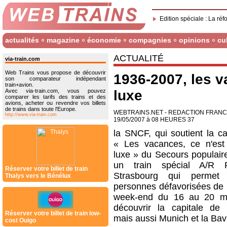
Edition spéciale : La réf
actualités
magazine
économie
compagnies
opinions
cu
ACTUALITÉ
via-train.com
Web Trains vous propose de découvrir
1936-2007, les v
son comparateur indépendant
train+avion.
Avec via-train.com, vous pouvez
luxe
comparer les tarifs des trains et des
avions, acheter ou revendre vos billets
de trains dans toute l'Europe.
WEBTRAINS.NET - REDACTION FRAN
http://www.via-train.com
19/05/2007 à 08 HEURES 37
la SNCF, qui soutient la 
« Les vacances, ce n'es
luxe » du Secours populaire
un train spécial A/R 
Réserver votre billet de train
Strasbourg qui perme
Thalys vers le Bénélux
personnes défavorisées de p
week-end du 16 au 20 ma
découvrir la capitale de l
Réserver votre billet de train low-
mais aussi Munich et la Bav
cost Ouigo