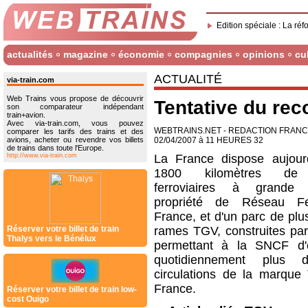
Edition spéciale : La réf
actualités
magazine
économie
compagnies
opinions
cu
ACTUALITÉ
via-train.com
Web Trains vous propose de découvrir
Tentative du reco
son comparateur indépendant
train+avion.
Avec via-train.com, vous pouvez
WEBTRAINS.NET - REDACTION FRAN
comparer les tarifs des trains et des
avions, acheter ou revendre vos billets
02/04/2007 à 11 HEURES 32
de trains dans toute l'Europe.
http://www.via-train.com
La France dispose aujour
1800 kilomètres de 
ferroviaires à grande v
propriété de Réseau F
France, et d'un parc de plu
Réserver votre billet de train
rames TGV, construites par
Thalys vers le Bénélux
permettant à la SNCF d'e
quotidiennement plus
circulations de la marqu
France.
Réserver votre billet de train low-
cost Ouigo