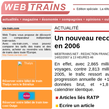
Edition spéciale : La réf
actualités
magazine
économie
compagnies
opinions
cu
ACTUALITÉ
via-train.com
Web Trains vous propose de découvrir
Un nouveau recor
son comparateur indépendant
train+avion.
Avec via-train.com, vous pouvez
en 2006
comparer les tarifs des trains et des
avions, acheter ou revendre vos billets
de trains dans toute l'Europe.
WEBTRAINS.NET - REDACTION FRAN
http://www.via-train.com
14/02/2007 à 13 HEURES 46
En effet, avec 2,865 mill
voyages, contre 2,813 mill
2005, le trafic ressort 
progression annuelle de +
Réserver votre billet de train
données brut, et +1
Thalys vers le Bénélux
calendrier identique.
Articles liés RATP
Réserver votre billet de train low-
Ecrire un article
cost Ouigo