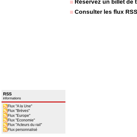
Réservez un billet de t
Consulter les flux RS
RSS
informations
Flux "A la Une"
Flux "Brèves"
Flux "Europe"
Flux "Economie"
Flux "Acteurs du rail"
Flux personnalisé