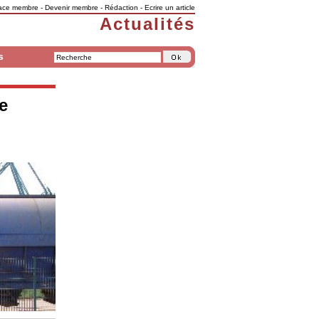
ace membre
-
Devenir membre
-
Rédaction
-
Ecrire un article
Actualités
s
e