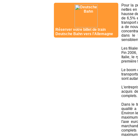
Pour la p
nettes en
hausse de 
de 6,5% e
transport
a de nouv
Réserver votre billet de train
concentrat
Deutsche Bahn vers l'Allemagne
dans le 
sensiblem
Les filial
Fin 2006,
Italie, l
première 
Le boom d
transports
sont autan
L'entrepr
acquis d
complets.
Dans le t
qualité a
Environ le
maximum d
l'axe eur
marchand
complets 
maximum 