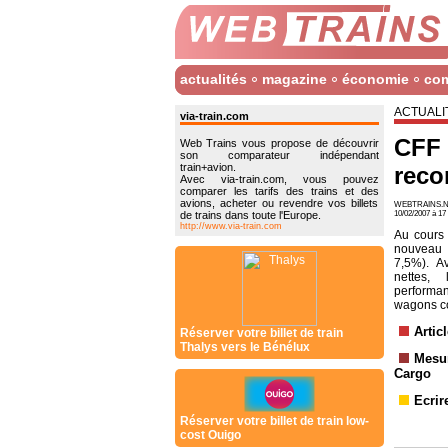
actualités
magazine
économie
co
ACTUALI
via-train.com
CFF 
Web Trains vous propose de découvrir
son comparateur indépendant
train+avion.
reco
Avec via-train.com, vous pouvez
comparer les tarifs des trains et des
avions, acheter ou revendre vos billets
WEBTRAINS.N
de trains dans toute l'Europe.
10/02/2007 à 1
http://www.via-train.com
Au cours 
nouveau 
7,5%). Av
nettes, 
performan
wagons co
Artic
Réserver votre billet de train
Thalys vers le Bénélux
Mesur
Cargo
Ecrir
Réserver votre billet de train low-
cost Ouigo