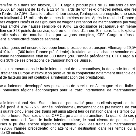
remière fois dans son histoire, CFF Cargo a produit plus de 12 milliards de ton
 2006. En passant de 11,48 à 12,34 milliards de tonnes-kilomètres nettes, elle ré
l'ordre de 7,5%. Dans le trafic intérieur suisse, l'entreprise a enregistré une cro
n totalisant 4,15 milliards de tonnes-kilomètres nettes. Après le recul de l'année
 des wagons isolés et des groupes de wagons (transport de marchandises par wa
eau affiché une hausse sensible de 9,4%. La croissance est apparue en même
ion sur 323 points de service, opérée en milieu d'année. En intensifiant l'exploit
trafic suisse de marchandises par wagons complets, CFF Cargo a réussi
ent la productivité dans ce segment.
es étrangères ont encore développé leurs prestations de transport: Allemagne 29,5%
 410 trains (360 trains l'année précédente) circulaient au total chaque semaine e
e rythme hebdomadaire était de 380 trains (260 l'année précédente). CFF Cargo a r
fois 30% de ses prestations de transport hors de Suisse.
es conteneurs dans le trafic international de marchandises, la demande forte et 
 d'acier en Europe et l'évolution positive de la conjoncture notamment durant le der
t de facteurs qui ont contribué à l'intensification des prestations.
ise a fortement développé ses prestations de service en Allemagne et en Italie. 
e nouvelles régions économiques pour le trafic international de marchandis
rafic international Nord-Sud, le taux de ponctualité pour les clients ayant concl
 été porté à 81% (75% l'année précédente), moyennant des prestations de tra
s quatre cinquièmes des trains ont ainsi atteint leur destination dans les temps ou
'une heure. Pour ses clients, CFF Cargo a ainsi pu améliorer la qualité de ses p
opéen nord-sud. Dans le trafic intérieur suisse, le haut niveau de ponctualité
ises a pu être encore légèrement optimisé. 96% des trains de marchandis
(93,6% l'année précédente) ont atteint leur destination dans les temps ou a
de 30 minutes.