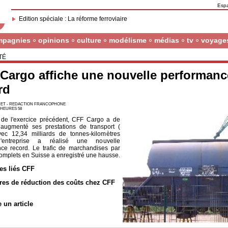
Esp
Edition spéciale : La réforme ferroviaire
mpagnies
opinions
culture
modélisme
médias
tv
voyage
TÉ
Cargo affiche une nouvelle performanc
rd
ET - REDACTION FRANCOPHONE
7 HEURES 58
de l'exercice précédent, CFF Cargo a de
augmenté ses prestations de transport (
ec 12,34 milliards de tonnes-kilomètres
l'entreprise a réalisé une nouvelle
ce record. Le trafic de marchandises par
mplets en Suisse a enregistré une hausse.
les liés CFF
es de réduction des coûts chez CFF
e un article