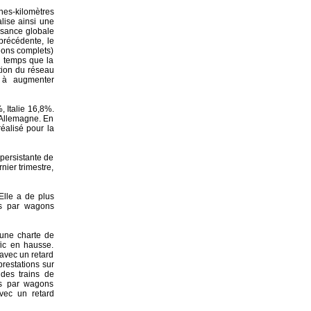
nes-kilomètres
alise ainsi une
issance globale
 précédente, le
gons complets)
 temps que la
ation du réseau
 à augmenter
, Italie 16,8%.
n Allemagne. En
éalisé pour la
persistante de
nier trimestre,
Elle a de plus
es par wagons
u une charte de
fic en hausse.
 avec un retard
restations sur
 des trains de
es par wagons
vec un retard