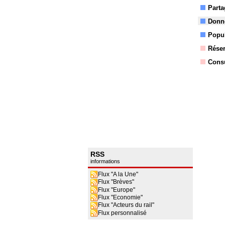
Parta
Donne
Popul
Réser
Consu
RSS
informations
Flux "A la Une"
Flux "Brèves"
Flux "Europe"
Flux "Economie"
Flux "Acteurs du rail"
Flux personnalisé