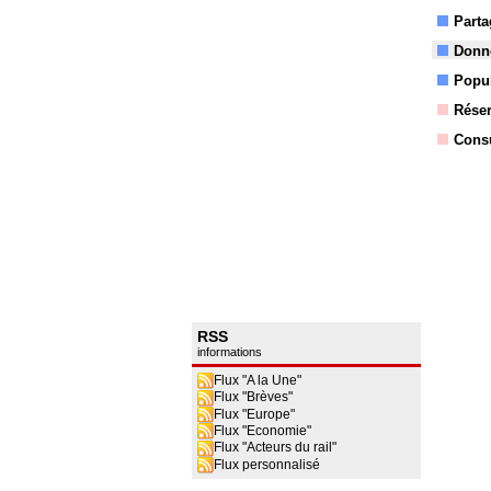
Parta
Donne
Popul
Réser
Consu
RSS
informations
Flux "A la Une"
Flux "Brèves"
Flux "Europe"
Flux "Economie"
Flux "Acteurs du rail"
Flux personnalisé