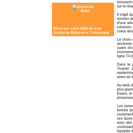
innovant d
sur le rés
Il s'agit 
normes de
d'une ali
urbaines.
Réserver votre billet de train
coeur des 
Deutsche Bahn vers l'Allemagne
Le choix 
ancienne l
cadre d'e
environnan
ligne T4 d
Dans le 
'Avanto'
modernisé
voies du 
Au-delà d
plus grand
Essen, le
provenanc
Les rames
formée de
roulement
ses faces
avec des 
coulissan
équipée d