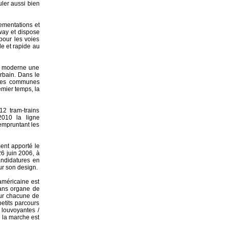
uler aussi bien
lementations et
mway et dispose
pour les voies
le et rapide au
ne moderne une
urbain. Dans le
r les communes
emier temps, la
2 tram-trains
2010 la ligne
empruntant les
ent apporté le
26 juin 2006, à
andidatures en
ur son design.
méricaine est
sans organe de
sur chacune de
etits parcours
 louvoyantes /
e la marche est