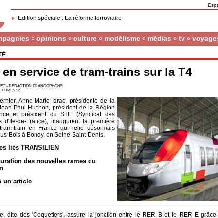
Esp
Edition spéciale : La réforme ferroviaire
mpagnies
opinions
culture
modélisme
médias
tv
voyage
TÉ
 en service de tram-trains sur la T4
ET - REDACTION FRANCOPHONE
1 HEURES 52
rnier, Anne-Marie Idrac, présidente de la
ean-Paul Huchon, président de la Région
ance et président du STIF (Syndicat des
s d'Ile-de-France), inaugurent la première
tram-train en France qui relie désormais
us-Bois à Bondy, en Seine-Saint-Denis.
les liés TRANSILIEN
uration des nouvelles rames du
en
e un article
ne, dite des 'Coquetiers', assure la jonction entre le RER B et le RER E grâce