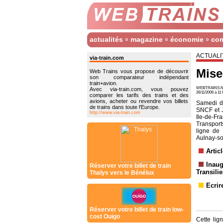
actualités
magazine
économie
co
ACTUALI
via-train.com
Mise
Web Trains vous propose de découvrir
son comparateur indépendant
train+avion.
WEBTRAINS.N
Avec via-train.com, vous pouvez
26/11/2006 à 1
comparer les tarifs des trains et des
avions, acheter ou revendre vos billets
Samedi de
de trains dans toute l'Europe.
SNCF et J
http://www.via-train.com
Ile-de-Fr
Transport
ligne de 
Aulnay-so
Artic
Inaug
Réserver votre billet de train
Transili
Thalys vers le Bénélux
Ecrir
Réserver votre billet de train low-
cost Ouigo
Cette lig