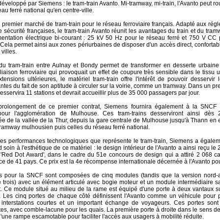
éveloppé par Siemens : le tram-train Avanto. Mi-tramway, mi-train, l'Avanto peut ro
eau ferré national qu'en centre-ville.
du premier marché de tram-train pour le réseau ferroviaire français. Adapté aux rég
 sécurité françaises, le tram-train Avanto réunit les avantages du train et du tra
mentation électrique bi-courant : 25 kV 50 Hz pour le réseau ferré et 750 V CC 
 Cela permet ainsi aux zones périurbaines de disposer d'un accès direct, confortab
villes.
du tram-train entre Aulnay et Bondy permet de transformer en desserte urbai
iaison ferroviaire qui provoquait un effet de coupure très sensible dans le tissu 
xtensions ultérieures, le matériel tram-train offre l'intérêt de pouvoir desservi
tes du fait de son aptitude à circuler sur la voirie, comme un tramway. Dans un pr
esservira 11 stations et devrait accueillir plus de 35 000 passagers par jour.
prolongement de ce premier contrat, Siemens fournira également à la SNCF 1
 pour l'agglomération de Mulhouse. Ces tram-trains desserviront ainsi dès 
e de la vallée de la Thur, depuis la gare centrale de Mulhouse jusqu'à Thann en 
tramway mulhousien puis celles du réseau ferré national.
es performances technologiques que représente le tram-train, Siemens a égalem
 soin à l'esthétique de ce matériel : le design intérieur de l'Avanto a ainsi reçu le 
 'Red Dot Award', dans le cadre du 51e concours de design qui a attiré 2 068 c
e de 41 pays. Ce prix est la 4e récompense internationale décernée à l'Avanto po
 pour la SNCF sont composées de cinq modules (tandis que la version nord-a
 trois) avec un élément articulé avec bogie moteur et un module intermédiaire 
. Ce module situé au milieu de la rame est équipé d'une porte à deux vantaux 
. Les cinq portes de chaque côté définissent l'Avanto comme un véhicule pour p
interstations courtes et un important échange de voyageurs. Ces portes sont
tes, avec comble-lacune pour les quais. La première porte à droite dans le sens d
'une rampe escamotable pour faciliter l'accès aux usagers à mobilité réduite.