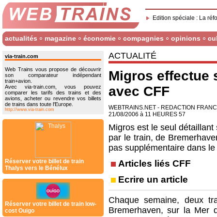
Edition spéciale : La réf
actualités
magazine
économie
compagnies
opinions
cu
ACTUALITÉ
via-train.com
Web Trains vous propose de découvrir
Migros effectue
son comparateur indépendant
train+avion.
Avec via-train.com, vous pouvez
avec CFF
comparer les tarifs des trains et des
avions, acheter ou revendre vos billets
de trains dans toute l'Europe.
WEBTRAINS.NET - REDACTION FRAN
http://www.via-train.com
21/08/2006 à 11 HEURES 57
Migros est le seul détaillan
par le train, de Bremerhave
pas supplémentaire dans le
Réserver votre billet de train
Articles liés CFF
Thalys vers le Bénélux
Ecrire un article
Chaque semaine, deux tra
Réserver votre billet de train low-
Bremerhaven, sur la Mer d
cost Ouigo