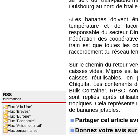
se sert du train-plateform
Duisbourg au nord de l'Italie
«Les bananes doivent êt
température et de faço
responsable du secteur Dire
Fédération des coopérativ
train est que toutes les c
raccordement au réseau ferr
Sur le chemin du retour ve
caisses vides. Migros est 
caisses réutilisables, en
Chiquita. Les contenants 
Bulk Container, RPBC, sont d
RSS
sont repliés après utilis
informations
tropiques. Cela représente 
Flux "A la Une"
de bananes jetables.
Flux "Brèves"
Flux "Europe"
Partager cet article 
Flux "Economie"
Flux "Acteurs du rail"
Donnez votre avis sur
Flux personnalisé