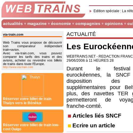
Edition spéciale : La réf
actualités
magazine
économie
compagnies
opinions
cu
ACTUALITÉ
via-train.com
Web Trains vous propose de découvrir
Les Eurockéenne
son comparateur indépendant
train+avion.
Avec via-train.com, vous pouvez
WEBTRAINS.NET - REDACTION FRAN
comparer les tarifs des trains et des
avions, acheter ou revendre vos billets
29/06/2006 à 11 HEURES 28
de trains dans toute l'Europe.
http://www.via-train.com
Durant le festiv
eurockéennes, la SNC
disposition des 
supplémentaires pour Bel
plus, des navettes TER g
Réserver votre billet de train
permetteront de voya
Thalys vers le Bénélux
franche-comté.
Articles liés SNCF
Ecrire un article
Réserver votre billet de train low-
cost Ouigo