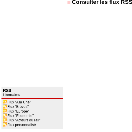
Consulter les flux RS
RSS
informations
Flux "A la Une"
Flux "Brèves"
Flux "Europe"
Flux "Economie"
Flux "Acteurs du rail"
Flux personnalisé