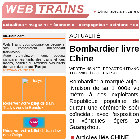
Edition spéciale : La réf
actualités
magazine
économie
compagnies
opinions
cu
ACTUALITÉ
via-train.com
Web Trains vous propose de découvrir
Bombardier livr
son comparateur indépendant
train+avion.
Avec via-train.com, vous pouvez
Chine
comparer les tarifs des trains et des
avions, acheter ou revendre vos billets
de trains dans toute l'Europe.
WEBTRAINS.NET - REDACTION FRAN
http://www.via-train.com
11/06/2006 à 06 HEURES 01
Bombardier a marqué aujour
livraison de sa 1 000e vo
métro à des exploitant
République populaire d
Réserver votre billet de train
durant une cérémonie spéc
Thalys vers le Bénélux
coïncidait avec l’expositio
et véhicules légers 
Guangzhou.
Réserver votre billet de train low-
cost Ouigo
Articles liés CHINE