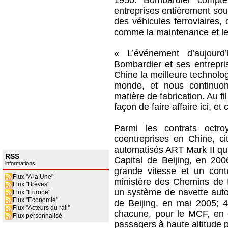
1950. Bombardier compte a
entreprises entièrement sou
des véhicules ferroviaires,
comme la maintenance et le
« L’événement d’aujourd
Bombardier et ses entrepris
Chine la meilleure technolog
monde, et nous continuons
matière de fabrication. Au f
façon de faire affaire ici, et
Parmi les contrats oct
coentreprises en Chine, ci
automatisés ART Mark II qui 
RSS
Capital de Beijing, en 20
informations
grande vitesse et un cont
Flux "A la Une"
ministère des Chemins de f
Flux "Brèves"
un système de navette autom
Flux "Europe"
Flux "Economie"
de Beijing, en mai 2005; 4
Flux "Acteurs du rail"
chacune, pour le MCF, en 
Flux personnalisé
passagers à haute altitude p