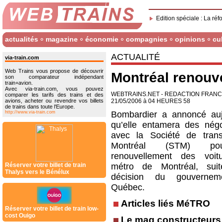
Edition spéciale : La réf
actualités
magazine
économie
compagnies
opinions
cu
ACTUALITÉ
via-train.com
Web Trains vous propose de découvrir
Montréal renouv
son comparateur indépendant
train+avion.
Avec via-train.com, vous pouvez
WEBTRAINS.NET - REDACTION FRAN
comparer les tarifs des trains et des
avions, acheter ou revendre vos billets
21/05/2006 à 04 HEURES 58
de trains dans toute l'Europe.
http://www.via-train.com
Bombardier a annoncé auj
qu’elle entamera des négo
avec la Société de tran
Montréal (STM) p
renouvellement des voit
Réserver votre billet de train
métro de Montréal, sui
Thalys vers le Bénélux
décision du gouverne
Québec.
Articles liés MéTRO
Réserver votre billet de train low-
cost Ouigo
Le mag constructeurs