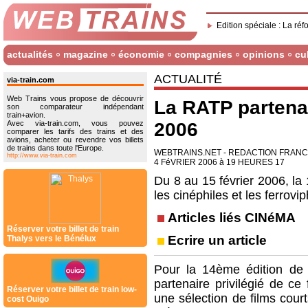
Edition spéciale : La réf
actualités
magazine
économie
compagnies
opinions
cu
ACTUALITÉ
via-train.com
Web Trains vous propose de découvrir
La RATP partenai
son comparateur indépendant
train+avion.
Avec via-train.com, vous pouvez
2006
comparer les tarifs des trains et des
avions, acheter ou revendre vos billets
de trains dans toute l'Europe.
WEBTRAINS.NET - REDACTION FRAN
http://www.via-train.com
4 FéVRIER 2006 à 19 HEURES 17
Du 8 au 15 février 2006, la 
les cinéphiles et les ferrovi
Articles liés CINéMA
Réserver votre billet de train
Ecrire un article
Thalys vers le Bénélux
Pour la 14ème édition de 
partenaire privilégié de ce
Réserver votre billet de train low-
une sélection de films court
cost Ouigo