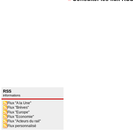
RSS
informations
Flux "A la Une"
Flux "Brèves"
Flux "Europe"
Flux "Economie"
Flux "Acteurs du rail"
Flux personnalisé