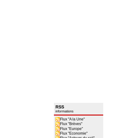
RSS
informations
Flux "A la Une"
Flux "Brèves"
Flux "Europe"
Flux "Economie"