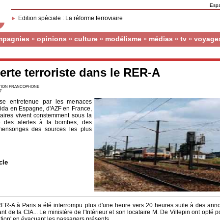
Esp
Edition spéciale : La réforme ferroviaire
mpagnies
opinions
culture
modélisme
médias
tv
voyage
lerte terroriste dans le RER-A
CTION FRANCOPHONE
7
se entretenue par les menaces
uaida en Espagne, d'AZF en France,
iaires vivent constemment sous la
me des alertes à la bombes, des
mensonges des sources les plus
cle
u RER-A à Paris a été interrompu plus d'une heure vers 20 heures suite à des an
ant de la CIA... Le ministère de l'Intérieur et son locataire M. De Villepin ont opté p
ution' en évacuant les passagers présents.