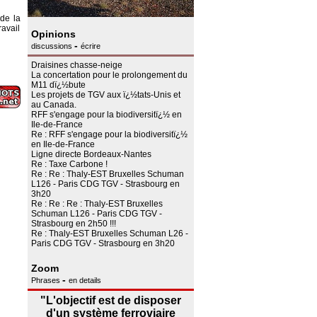
de la
ravail
Opinions
-
discussions
écrire
Draisines chasse-neige
La concertation pour le prolongement du
M11 dï¿½bute
Les projets de TGV aux ï¿½tats-Unis et
au Canada.
RFF s'engage pour la biodiversitï¿½ en
Ile-de-France
Re : RFF s'engage pour la biodiversitï¿½
en Ile-de-France
Ligne directe Bordeaux-Nantes
Re : Taxe Carbone !
Re : Re : Thaly-EST Bruxelles Schuman
L126 - Paris CDG TGV - Strasbourg en
3h20
Re : Re : Re : Thaly-EST Bruxelles
Schuman L126 - Paris CDG TGV -
Strasbourg en 2h50 !!!
Re : Thaly-EST Bruxelles Schuman L26 -
Paris CDG TGV - Strasbourg en 3h20
Zoom
-
Phrases
en details
"L'objectif est de disposer
d'un système ferroviaire