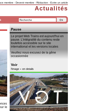
ace membre
-
Devenir membre
-
Rédaction
-
Ecrire un article
Actualités
s
Pause
Le projet Web Trains est aujourd'hui en
pause. L'intégralité du contenu reste
toutefois accessible sur le site
international et les versions locales
Veuillez nous excusez de la gêne
occasionnée
Voir
-
l'image
en details
nonces
our le