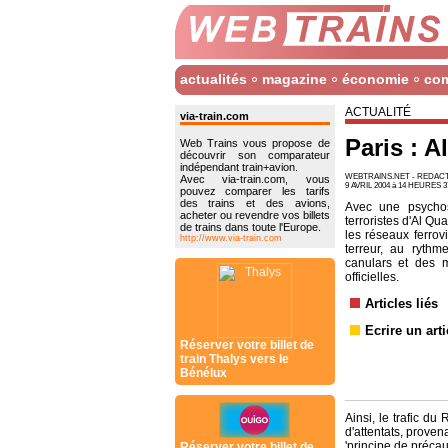
actualités
magazine
économie
co
ACTUALITÉ
via-train.com
Paris : A
Web Trains vous propose de
découvrir son comparateur
indépendant train+avion.
WEBTRAINS.NET - REDA
Avec via-train.com, vous
9 AVRIL 2004 à 14 HEURES 3
pouvez comparer les tarifs
des trains et des avions,
Avec une psycho
acheter ou revendre vos billets
terroristes d'Al Q
de trains dans toute l'Europe.
les réseaux ferrov
http://www.via-train.com
terreur, au ryth
canulars et des 
officielles.
Articles liés
Ecrire un arti
Réserver votre billet de
train Thalys vers le
Bénélux
Ainsi, le trafic d
d'attentats, proven
'principe de préca
Réserver votre billet de