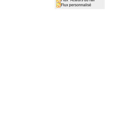
Flux "Acteurs du rail"
Flux personnalisé