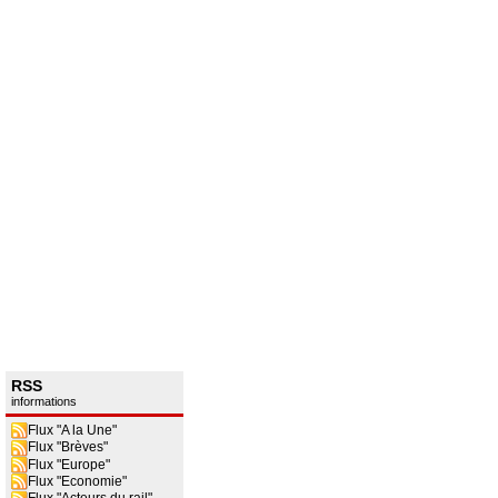
RSS
informations
Flux "A la Une"
Flux "Brèves"
Flux "Europe"
Flux "Economie"