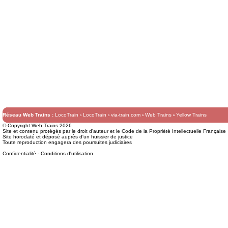
Réseau Web Trains :
LocoTrain
LocoTrain
via-train.com
Web Trains
Yellow Trains
© Copyright Web Trains 2026
Site et contenu protégés par le droit d'auteur et le Code de la Propriété Intellectuelle Française
Site horodaté et déposé auprès d'un huissier de justice
Toute reproduction engagera des poursuites judiciaires
Confidentialité
-
Conditions d'utilisation