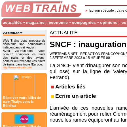
Edition spéciale : La réf
actualités
magazine
économie
compagnies
opinions
cu
ACTUALITÉ
via-train.com
Web Trains vous propose de
SNCF : inauguratio
découvrir son comparateur
indépendant train+avion.
Avec via-train.com, vous
WEBTRAINS.NET - REDACTION FRANCOPHON
pouvez comparer les tarifs
des trains et des avions,
2 SEPTEMBRE 2003 à 15 HEURES 00
acheter ou revendre vos billets
de trains dans toute l'Europe.
La SNCF vient d'inaugurer son no
http://www.via-train.com
qui ose) sur la ligne de Valery
Ferrand).
Articles liés
Ecrire un article
Réserver votre billet de
train Thalys vers le
Bénélux
L'arrivée de ces nouvelles ram
réaménagement pour relier Clermo
nouvelles rames équiperont au fur
Réserver votre billet de