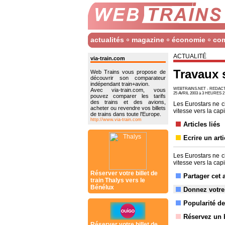
actualités
magazine
économie
co
ACTUALITÉ
via-train.com
Travaux 
Web Trains vous propose de
découvrir son comparateur
indépendant train+avion.
WEBTRAINS.NET - REDA
Avec via-train.com, vous
25 AVRIL 2003 à 3 HEURES 2
pouvez comparer les tarifs
des trains et des avions,
Les Eurostars ne ci
acheter ou revendre vos billets
vitesse vers la cap
de trains dans toute l'Europe.
http://www.via-train.com
Articles liés
Ecrire un arti
Les Eurostars ne ci
vitesse vers la cap
Réserver votre billet de
Partager cet 
train Thalys vers le
Bénélux
Donnez votre
Popularité de 
Réservez un b
Réserver votre billet de