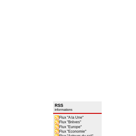
RSS
informations
Flux "A la Une"
Flux "Brèves"
Flux "Europe"
Flux "Economie"