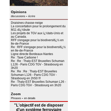
Opinions
-
discussions
écrire
Draisines chasse-neige
La concertation pour le prolongement du
M11 dï¿½bute
Les projets de TGV aux ï¿½tats-Unis et
au Canada.
RFF s'engage pour la biodiversitï¿½ en
Ile-de-France
Re : RFF s'engage pour la biodiversitï¿½
en Ile-de-France
Ligne directe Bordeaux-Nantes
Re : Taxe Carbone !
Re : Re : Thaly-EST Bruxelles Schuman
L126 - Paris CDG TGV - Strasbourg en
3h20
Re : Re : Re : Thaly-EST Bruxelles
Schuman L126 - Paris CDG TGV -
Strasbourg en 2h50 !!!
Re : Thaly-EST Bruxelles Schuman L26 -
Paris CDG TGV - Strasbourg en 3h20
Zoom
-
Phrases
en details
"L'objectif est de disposer
d'un système ferroviaire