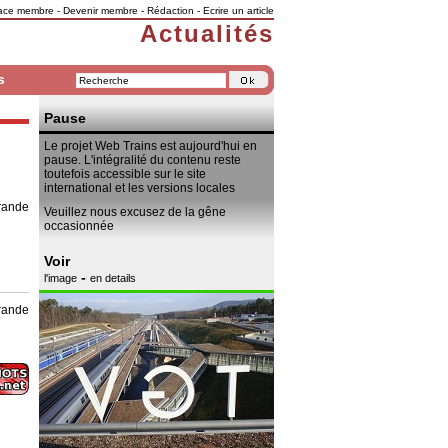
ace membre
-
Devenir membre
-
Rédaction
-
Ecrire un article
Actualités
s
Pause
Le projet Web Trains est aujourd'hui en
pause. L'intégralité du contenu reste
toutefois accessible sur le site
international et les versions locales
grande
Veuillez nous excusez de la gêne
occasionnée
Voir
-
l'image
en details
grande