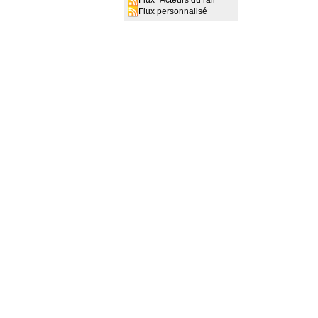
Flux "Acteurs du rail"
Flux personnalisé