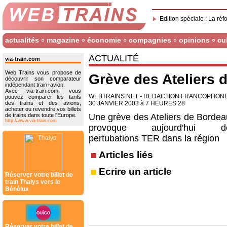
Edition spéciale : La réf
actualités
magazine
économie
compagnies
opinions
cu
ACTUALITÉ
via-train.com
Web Trains vous propose de
Grève des Ateliers 
découvrir son comparateur
indépendant train+avion.
Avec via-train.com, vous
WEBTRAINS.NET - REDACTION FRANCOPHON
pouvez comparer les tarifs
des trains et des avions,
30 JANVIER 2003 à 7 HEURES 28
acheter ou revendre vos billets
de trains dans toute l'Europe.
Une grève des Ateliers de Bordea
http://www.via-train.com
provoque aujourd'hui d
pertubations TER dans la région
Articles liés
Ecrire un article
Réserver votre billet de
train Thalys vers le
Bénélux
Réserver votre billet de