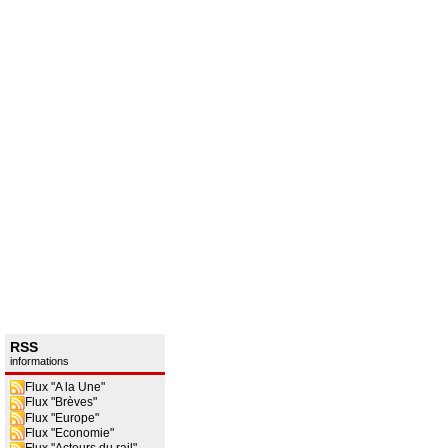
RSS
informations
Flux "A la Une"
Flux "Brèves"
Flux "Europe"
Flux "Economie"