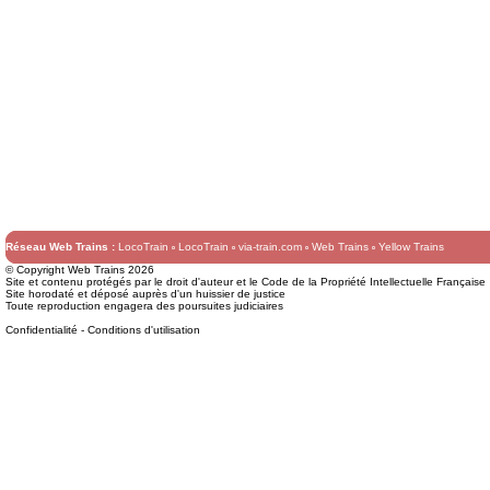
Réseau Web Trains :
LocoTrain
LocoTrain
via-train.com
Web Trains
Yellow Trains
© Copyright Web Trains 2026
Site et contenu protégés par le droit d'auteur et le Code de la Propriété Intellectuelle Française
Site horodaté et déposé auprès d'un huissier de justice
Toute reproduction engagera des poursuites judiciaires
Confidentialité
-
Conditions d'utilisation