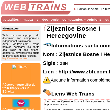
Edition spéciale : La réf
actualités
magazine
économie
compagnies
opinions
cu
Zljeznice Bosne I
via-train.com
Hercegovine
Web Trains vous propose de
découvrir son comparateur
indépendant train+avion.
Avec via-train.com, vous
Informations sur la co
pouvez comparer les tarifs
des trains et des avions,
acheter ou revendre vos billets
Nom : Zljeznice Bosne I H
de trains dans toute l'Europe.
http://www.via-train.com
Sigle :
zbh
Lien :
http://www.zbh.com.
Aucune information complément
Réserver votre billet de
train Thalys vers le
Bénélux
Liens Web Trains
Rechercher Zljeznice Bosne I Hercegovine sur In
http://fr.locotrain.com
Réserver votre billet de