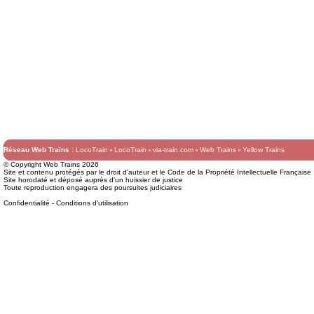
Réseau Web Trains :
LocoTrain
LocoTrain
via-train.com
Web Trains
Yellow Trains
© Copyright Web Trains 2026
Site et contenu protégés par le droit d'auteur et le Code de la Propriété Intellectuelle Française
Site horodaté et déposé auprès d'un huissier de justice
Toute reproduction engagera des poursuites judiciaires
Confidentialité
-
Conditions d'utilisation