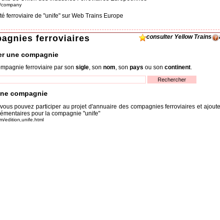
om/company
ité ferroviaire de "unife" sur Web Trains Europe
agnies ferroviaires
consulter Yellow Trains
er une compagnie
mpagnie ferroviaire par son
sigle
, son
nom
, son
pays
ou son
continent
.
une compagnie
 vous pouvez participer au projet d'annuaire des compagnies ferroviaires et ajout
émentaires pour la compagnie "unife"
om/edition,unife.html