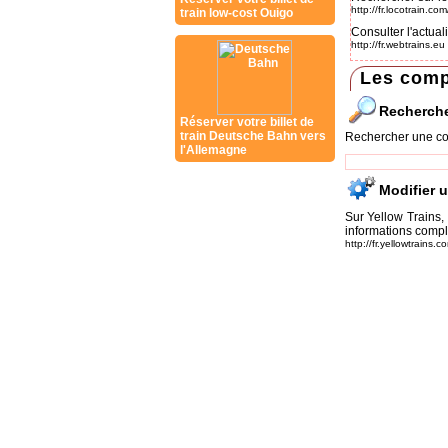
http://fr.locotrain.c
train low-cost Ouigo
Consulter l'actual
http://fr.webtrains.eu
Les comp
Recherch
Réserver votre billet de
train Deutsche Bahn vers
Rechercher une co
l'Allemagne
Modifier 
Sur Yellow Trains,
informations compl
http://fr.yellowtrains.c