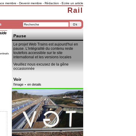
ace membre
-
Devenir membre
-
Rédaction
-
Ecrire un article
Rail
s
aide
Pause
Le projet Web Trains est aujourd'hui en
pause. L'intégralité du contenu reste
toutefois accessible sur le site
umbnails
international et les versions locales
Veuillez nous excusez de la gêne
occasionnée
Voir
-
l'image
en details