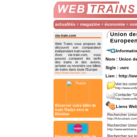
actualités
magazine
économie
co
Union des
via-train.com
Europee
Web Trains vous propose de
découvrir son comparateur
Informati
indépendant train+avion.
Avec via-train.com, vous
pouvez comparer les tarifs
Nom : Union de
des trains et des avions,
acheter ou revendre vos billets
Sigle :
unife
de trains dans toute l'Europe.
http://www.via-train.com
Lien :
http://w
Voir les com
http://www.unife
Contacter "U
http://www.unife
Réserver votre billet de
Liens Web
train Thalys vers le
Bénélux
Rechercher Union 
http://fr.locotrain.com
Rechercher Union
http://www.webtrains
Rechercher sur le
Réserver votre billet de