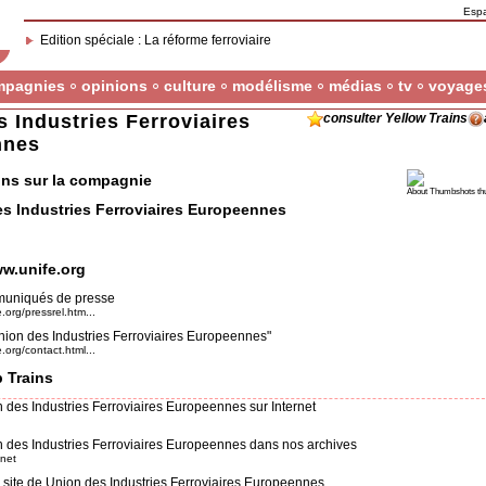
Esp
Edition spéciale : La réforme ferroviaire
mpagnies
opinions
culture
modélisme
médias
tv
voyage
 Industries Ferroviaires
consulter Yellow Trains
nnes
ons sur la compagnie
About Thumbshots th
s Industries Ferroviaires Europeennes
ww.unife.org
muniqués de presse
.org/pressrel.htm...
nion des Industries Ferroviaires Europeennes"
.org/contact.html...
 Trains
des Industries Ferroviaires Europeennes sur Internet
 des Industries Ferroviaires Europeennes dans nos archives
.net
 site de Union des Industries Ferroviaires Europeennes