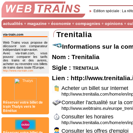
Edition spéciale : La réf
actualités
magazine
économie
compagnies
opinions
cu
Trenitalia
via-train.com
Web Trains vous propose de
Informations sur la co
découvrir son comparateur
indépendant train+avion.
Avec via-train.com, vous
Nom : Trenitalia
pouvez comparer les tarifs
des trains et des avions,
acheter ou revendre vos billets
Sigle :
trenitalia
de trains dans toute l'Europe.
http://www.via-train.com
Lien :
http://www.trenitalia.
Acheter un billet sur Internet
http://www.trenitalia.com/home/en/in
Consulter l'actualité sur la co
Réserver votre billet de
train Thalys vers le
http://www.webtrains.eu/europe_trenit
Bénélux
Consulter les horaires
http://www.trenitalia.com/home/en/inp
Consulter les offres d'emploi
Réserver votre billet de