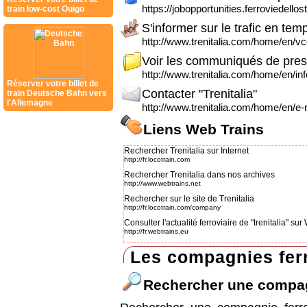
https://jobopportunities.ferroviedellos
train low-cost Ouigo
S'informer sur le trafic en tem
http://www.trenitalia.com/home/en/v
Voir les communiqués de pre
http://www.trenitalia.com/home/en/inf
Réserver votre billet de
Contacter "Trenitalia"
train Deutsche Bahn vers
l'Allemagne
http://www.trenitalia.com/home/en/e-m
Liens Web Trains
Rechercher Trenitalia sur Internet
http://fr.locotrain.com
Rechercher Trenitalia dans nos archives
http://www.webtrains.net
Rechercher sur le site de Trenitalia
http://fr.locotrain.com/company
Consulter l'actualité ferroviaire de "trenitalia" s
http://fr.webtrains.eu
Les compagnies ferr
Rechercher une compa