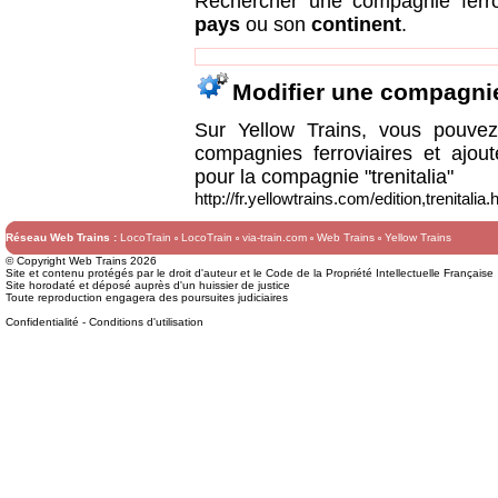
Rechercher une compagnie ferr
pays
ou son
continent
.
Modifier une compagni
Sur Yellow Trains, vous pouvez 
compagnies ferroviaires et ajou
pour la compagnie "trenitalia"
http://fr.yellowtrains.com/edition,trenitalia.
Réseau Web Trains :
LocoTrain
LocoTrain
via-train.com
Web Trains
Yellow Trains
© Copyright Web Trains 2026
Site et contenu protégés par le droit d'auteur et le Code de la Propriété Intellectuelle Française
Site horodaté et déposé auprès d'un huissier de justice
Toute reproduction engagera des poursuites judiciaires
Confidentialité
-
Conditions d'utilisation